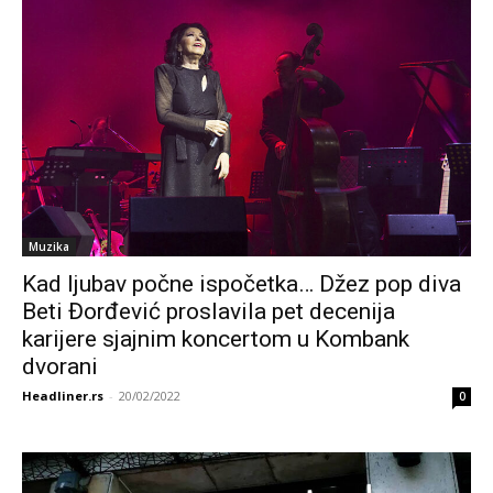
Muzika
Kad ljubav počne ispočetka… Džez pop diva
Beti Đorđević proslavila pet decenija
karijere sjajnim koncertom u Kombank
dvorani
Headliner.rs
-
20/02/2022
0