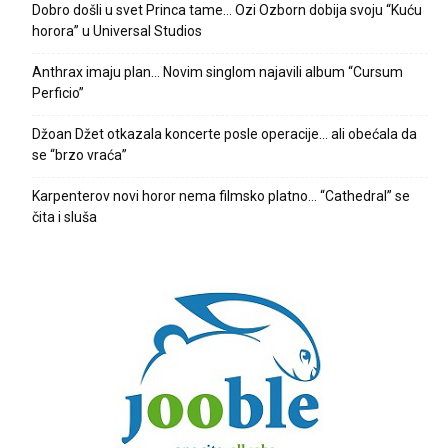
Dobro došli u svet Princa tame… Ozi Ozborn dobija svoju “Kuću
horora” u Universal Studios
Anthrax imaju plan… Novim singlom najavili album “Cursum
Perficio”
Džoan Džet otkazala koncerte posle operacije… ali obećala da
se “brzo vraća”
Karpenterov novi horor nema filmsko platno… “Cathedral” se
čita i sluša