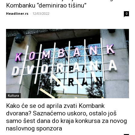
Kombanku “deminirao tišinu”
Headliner.rs
-
12/03/2022
0
Kultura
Kako će se od aprila zvati Kombank
dvorana? Saznaćemo uskoro, ostalo još
samo šest dana do kraja konkursa za novog
naslovnog sponzora