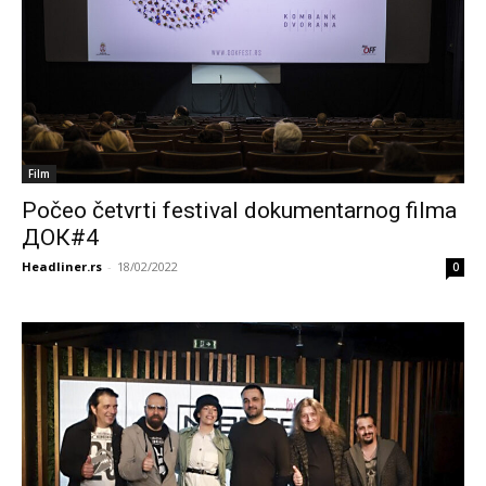
Film
Počeo četvrti festival dokumentarnog filma
ДОК#4
Headliner.rs
-
18/02/2022
0