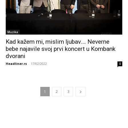
Muzika
Kad kažem mi, mislim ljubav…. Neverne
bebe najavile svoj prvi koncert u Kombank
dvorani
Headliner.rs
-
17/02/2022
0
1
2
3