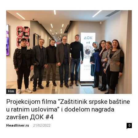
Film
Projekcijom filma “Zaštitinik srpske baštine
u ratnim uslovima” i dodelom nagrada
završen ДОК #4
Headliner.rs
-
21/02/2022
0