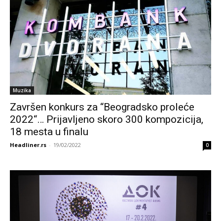
Muzika
Završen konkurs za “Beogradsko proleće
2022“… Prijavljeno skoro 300 kompozicija,
18 mesta u finalu
Headliner.rs
-
19/02/2022
0