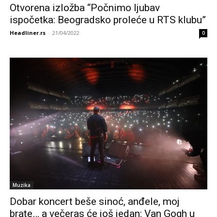
Otvorena izložba “Počnimo ljubav
ispočetka: Beogradsko proleće u RTS klubu”
Headliner.rs
-
21/04/2022
0
Muzika
Dobar koncert beše sinoć, anđele, moj
brate… a večeras će još jedan: Van Gogh u