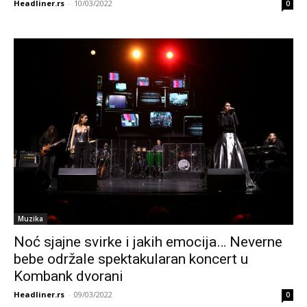
Headliner.rs
-
10/03/2022
0
Muzika
Noć sjajne svirke i jakih emocija… Neverne
bebe održale spektakularan koncert u
Kombank dvorani
Headliner.rs
-
09/03/2022
0