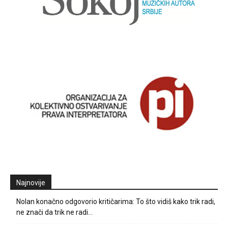
Najnovije
Nolan konačno odgovorio kritičarima: To što vidiš kako trik radi,
ne znači da trik ne radi…