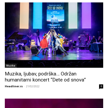
Muzika
Muzika, ljubav, podrška… Održan
humanitarni koncert “Dete od snova”
Headliner.rs
-
21/02/2022
0