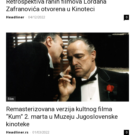
Retrospektiva ranih filmova Lordana
Zafranovića otvorena u Kinoteci
Headliner
-
04/12/2022
0
Film
Remasterizovana verzija kultnog filma
“Kum” 2. marta u Muzeju Jugoslovenske
kinoteke
Headliner.rs
-
01/03/2022
0