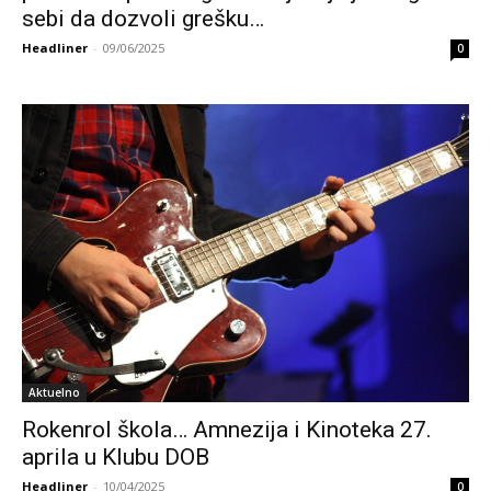
sebi da dozvoli grešku…
Headliner
-
09/06/2025
0
Aktuelno
Rokenrol škola… Amnezija i Kinoteka 27.
aprila u Klubu DOB
Headliner
-
10/04/2025
0