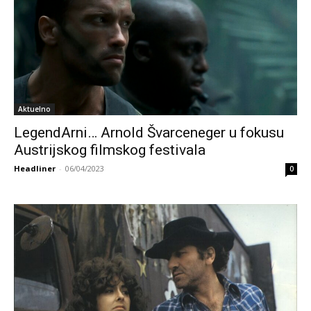
Aktuelno
LegendArni… Arnold Švarceneger u fokusu
Austrijskog filmskog festivala
Headliner
-
06/04/2023
0