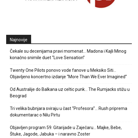
Najnovije
Čekale su decenijama pravi momenat… Madona i Kajli Minog
konačno snimile duet “Love Sensation”
Twenty One Pilots ponovo vode fanove u Meksiko Siti…
Objavljeno koncertno izdanje “More Than We Ever Imagined”
Od Australije do Balkana uz celtic punk… The Rumjacks stižu u
Beograd
Tri velika bubnjara sviraju u čast “Profesora”… Rush priprema
dokumentarac o Nilu Pirtu
Objavljen program 59. Gitarijade u Zaječaru… Majke, Bebe,
Štuke, Jagode, Jabuka – i naravno Zoster