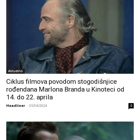
Aktuelno
Ciklus filmova povodom stogodišnjice
rođendana Marlona Branda u Kinoteci od
14. do 22. aprila
Headliner
-
05/04/2024
0