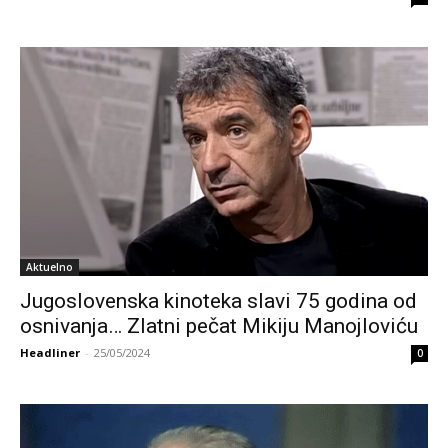
Aktuelno
Jugoslovenska kinoteka slavi 75 godina od
osnivanja… Zlatni pečat Mikiju Manojloviću
Headliner
-
25/05/2024
0