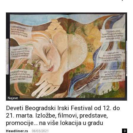
Najave
Deveti Beogradski Irski Festival od 12. do
21. marta. Izložbe, filmovi, predstave,
promocije… na više lokacija u gradu
Headliner.rs
-
08/03/2021
0