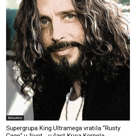
Aktuelno
Supergrupa King Ultramega vratila “Rusty
Cage” u život… u čast Krisa Kornela