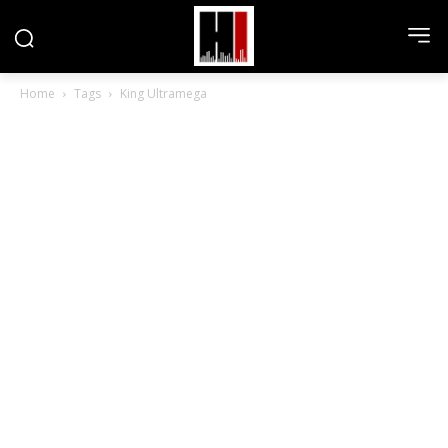
Home
Tags
King Ultramega