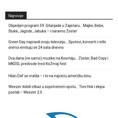
Najnovije
Objavljen program 59. Gitarijade u Zaječaru… Majke, Bebe,
Štuke, Jagode, Jabuka – i naravno Zoster
Green Day napravili svoju televiziju… Spotovi, koncerti i retki
snimci emituju se 24 sata dnevno
Dva dana (ne samo) muzike na Kosmaju… Zoster, Bad Copy i
MKDSL predvode treći KoZmaj fest
Hilari Daf se vratila – i to na najveću američku binu
Weezer dobili otkaz u sopstvenom spotu… Toni Hok i ekipa
postali – Weezer 2.0