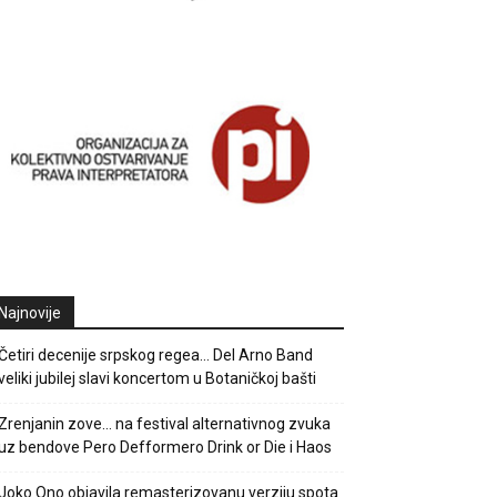
Najnovije
Četiri decenije srpskog regea… Del Arno Band
veliki jubilej slavi koncertom u Botaničkoj bašti
Zrenjanin zove… na festival alternativnog zvuka
uz bendove Pero Defformero Drink or Die i Haos
Joko Ono objavila remasterizovanu verziju spota