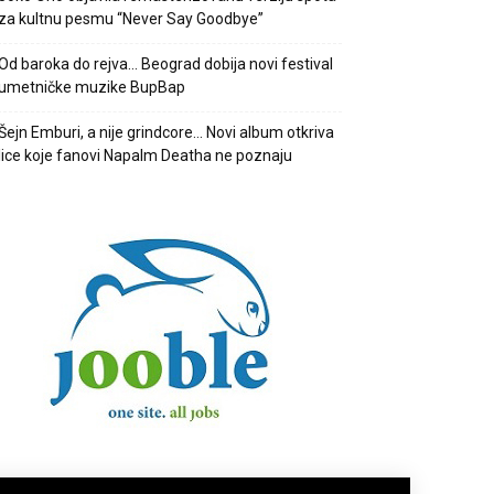
za kultnu pesmu “Never Say Goodbye”
Od baroka do rejva… Beograd dobija novi festival
umetničke muzike BupBap
Šejn Emburi, a nije grindcore… Novi album otkriva
lice koje fanovi Napalm Deatha ne poznaju