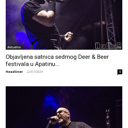
Aktuelno
Objavljena satnica sedmog Deer & Beer
festivala u Apatinu…
Headliner
-
22/07/2024
0