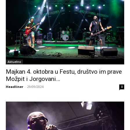
Aktuelno
Majkan 4. oktobra u Festu, društvo im prave
Možpit i Jorgovani…
Headliner
-
29/09/2024
0