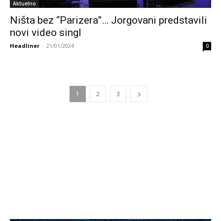
Aktuelno
Ništa bez “Parizera”… Jorgovani predstavili
novi video singl
Headliner
-
21/01/2024
0
1
2
3