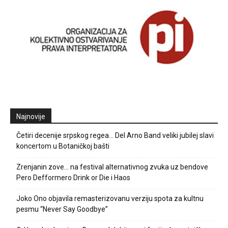
Najnovije
Četiri decenije srpskog regea… Del Arno Band veliki jubilej slavi
koncertom u Botaničkoj bašti
Zrenjanin zove… na festival alternativnog zvuka uz bendove
Pero Defformero Drink or Die i Haos
Joko Ono objavila remasterizovanu verziju spota za kultnu
pesmu “Never Say Goodbye”