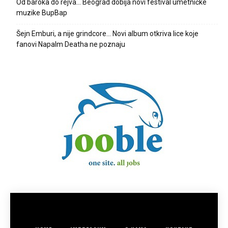
Od baroka do rejva… Beograd dobija novi festival umetničke
muzike BupBap
Šejn Emburi, a nije grindcore… Novi album otkriva lice koje
fanovi Napalm Deatha ne poznaju