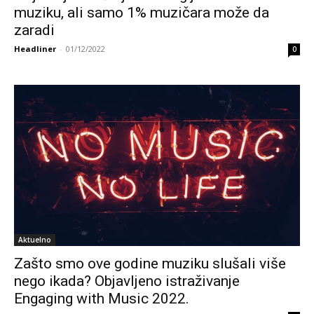
muziku, ali samo 1% muzičara može da
zaradi
Headliner
-
01/12/2022
0
Aktuelno
Zašto smo ove godine muziku slušali više
nego ikada? Objavljeno istraživanje
Engaging with Music 2022.