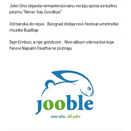
Joko Ono objavila remasterizovanu verziju spota za kultnu
pesmu “Never Say Goodbye”
Od baroka do rejva… Beograd dobija novi festival umetničke
muzike BupBap
Šejn Emburi, a nije grindcore… Novi album otkriva lice koje
fanovi Napalm Deatha ne poznaju