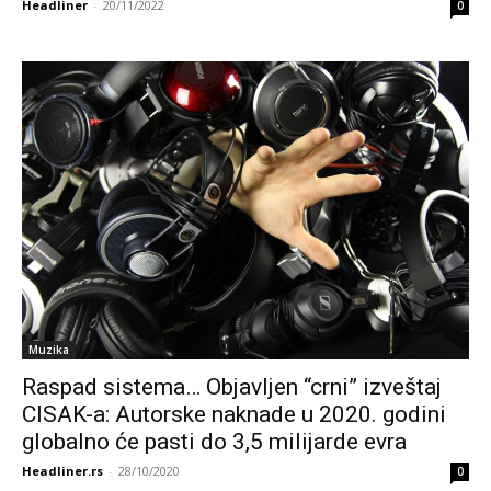
Headliner
-
20/11/2022
0
Muzika
Raspad sistema… Objavljen “crni” izveštaj
CISAK-a: Autorske naknade u 2020. godini
globalno će pasti do 3,5 milijarde evra
Headliner.rs
-
28/10/2020
0