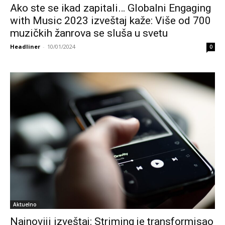
Ako ste se ikad zapitali… Globalni Engaging
with Music 2023 izveštaj kaže: Više od 700
muzičkih žanrova se sluša u svetu
Headliner
-
10/01/2024
0
Aktuelno
Najnoviji izveštaj: Striming je transformisao