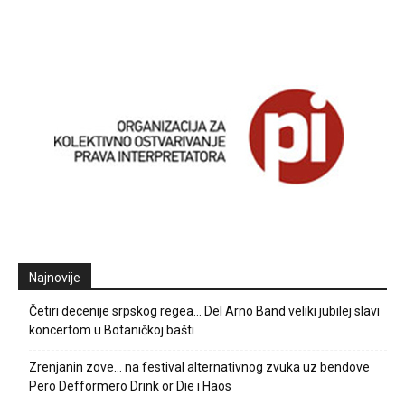
Najnovije
Četiri decenije srpskog regea… Del Arno Band veliki jubilej slavi
koncertom u Botaničkoj bašti
Zrenjanin zove… na festival alternativnog zvuka uz bendove
Pero Defformero Drink or Die i Haos