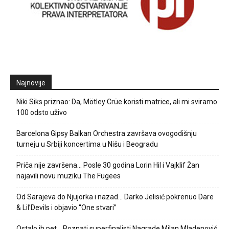
Najnovije
Niki Siks priznao: Da, Mötley Crüe koristi matrice, ali mi sviramo
100 odsto uživo
Barcelona Gipsy Balkan Orchestra završava ovogodišnju
turneju u Srbiji koncertima u Nišu i Beogradu
Priča nije završena… Posle 30 godina Lorin Hil i Vajklif Žan
najavili novu muziku The Fugees
Od Sarajeva do Njujorka i nazad… Darko Jelisić pokrenuo Dare
& Lil’Devils i objavio “One stvari”
Ostalo ih pet… Poznati superfinalisti Nagrade Milan Mladenović