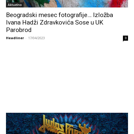
Aktuelno
Beogradski mesec fotografije… Izložba
Ivana Hadži Zdravkovića Sose u UK
Parobrod
Headliner
-
17/04/2023
0