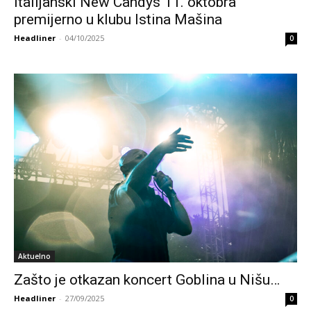
Italijanski New Candys 11. oktobra
premijerno u klubu Istina Mašina
Headliner
-
04/10/2025
0
Aktuelno
Zašto je otkazan koncert Goblina u Nišu…
Headliner
-
27/09/2025
0