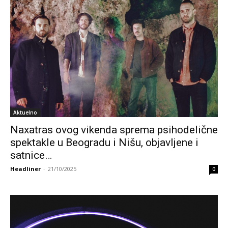
Aktuelno
Naxatras ovog vikenda sprema psihodelične
spektakle u Beogradu i Nišu, objavljene i
satnice…
Headliner
-
21/10/2025
0