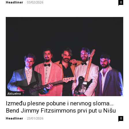
Headliner
-
03/02/2026
0
Aktuelno
Između plesne pobune i nervnog sloma…
Bend Jimmy Fitzsimmons prvi put u Nišu
Headliner
-
23/01/2026
0