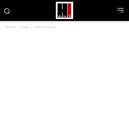
Home
Tags
Istina mašina