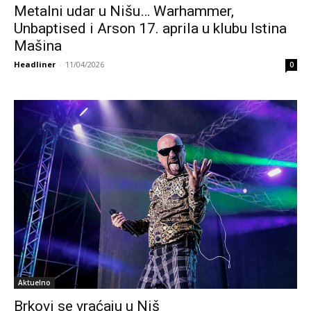
Metalni udar u Nišu… Warhammer,
Unbaptised i Arson 17. aprila u klubu Istina
Mašina
Headliner
-
11/04/2026
0
Aktuelno
Brkovi se vraćaju u Niš