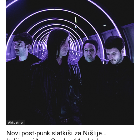
Aktuelno
Novi post-punk slatkiši za Nišlije…