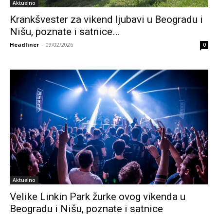
Aktuelno
Krankšvester za vikend ljubavi u Beogradu i
Nišu, poznate i satnice…
Headliner
-
09/02/2026
0
Aktuelno
Velike Linkin Park žurke ovog vikenda u
Beogradu i Nišu, poznate i satnice