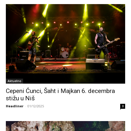
Aktuelno
Cepeni Ćunci, Šaht i Majkan 6. decembra
stižu u Niš
Headliner
-
01/12/2025
0