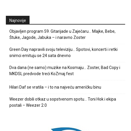
Najnovije
Objavljen program 59. Gitarijade u Zaječaru… Majke, Bebe,
Štuke, Jagode, Jabuka – i naravno Zoster
Green Day napravili svoju televiziju… Spotovi, koncerti i retki
snimci emituju se 24 sata dnevno
Dva dana (ne samo) muzike na Kosmaju… Zoster, Bad Copy i
MKDSL predvode treći KoZmaj fest
Hilari Daf se vratila – i to na najveću američku binu
Weezer dobili otkaz u sopstvenom spotu… Toni Hok i ekipa
postali – Weezer 2.0