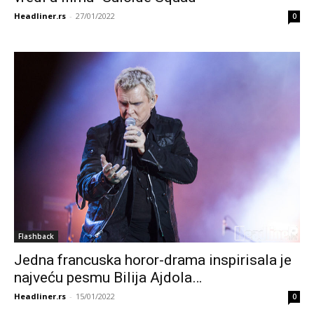
Headliner.rs
-
27/01/2022
0
Flashback
Jedna francuska horor-drama inspirisala je
najveću pesmu Bilija Ajdola…
Headliner.rs
-
15/01/2022
0