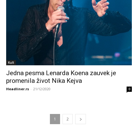
Kult
Jedna pesma Lenarda Koena zauvek je
promenila život Nika Kejva
Headliner.rs
-
21/12/2020
0
1
2