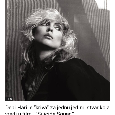
Film
Debi Hari je “kriva” za jednu jedinu stvar koja
vredi u filmu “Suicide Squad”