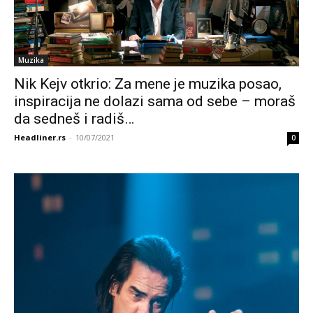
Muzika
Nik Kejv otkrio: Za mene je muzika posao,
inspiracija ne dolazi sama od sebe – moraš
da sedneš i radiš…
Headliner.rs
-
10/07/2021
0