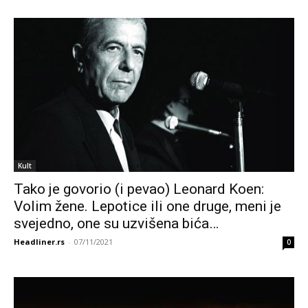
Kult
Tako je govorio (i pevao) Leonard Koen:
Volim žene. Lepotice ili one druge, meni je
svejedno, one su uzvišena bića…
Headliner.rs
-
07/11/2021
0