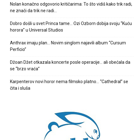
Nolan konačno odgovorio kritičarima: To što vidiš kako trik radi,
ne znači da trik ne radi…
Dobro došli u svet Princa tame… Ozi Ozborn dobija svoju “Kuću
horora” u Universal Studios
Anthrax imaju plan… Novim singlom najavili album “Cursum
Perficio”
Džoan Džet otkazala koncerte posle operacije… ali obećala da
se “brzo vraća”
Karpenterov novi horor nema filmsko platno… “Cathedral” se
čita i sluša