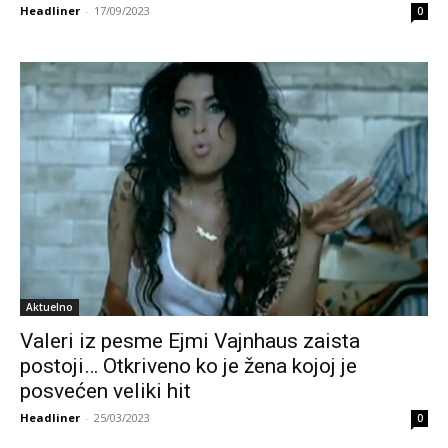
Headliner
-
17/09/2023
0
Aktuelno
Valeri iz pesme Ejmi Vajnhaus zaista
postoji… Otkriveno ko je žena kojoj je
posvećen veliki hit
Headliner
-
25/03/2023
0