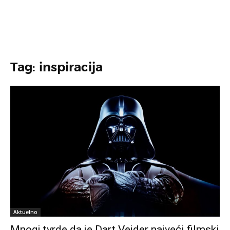
Tag: inspiracija
Aktuelno
Mnogi tvrde da je Dart Vejder najveći filmski