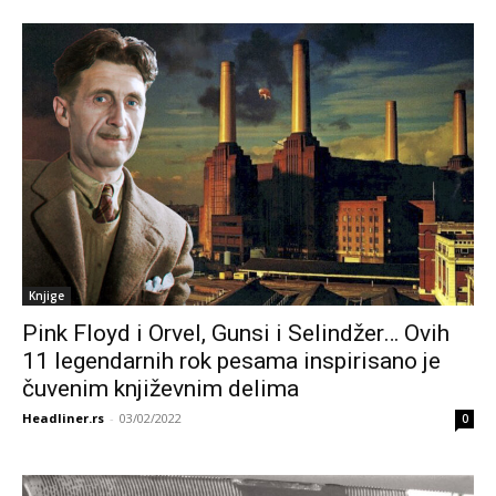
Knjige
Pink Floyd i Orvel, Gunsi i Selindžer… Ovih
11 legendarnih rok pesama inspirisano je
čuvenim književnim delima
Headliner.rs
-
03/02/2022
0