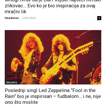
zlikovac… Evo ko je bio inspiracija za ovaj
mračni lik
Headliner
-
27/01/2024
0
Aktuelno
Poslednji singl Led Zeppelina “Fool in the
Rain” bio je inspirisan – fudbalom… i ne, nije
ono što mislite