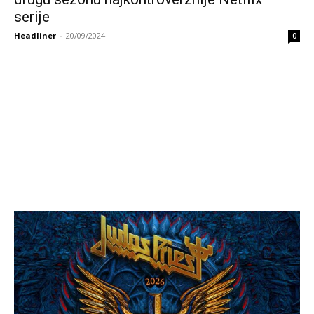
serije
Headliner
-
20/09/2024
0