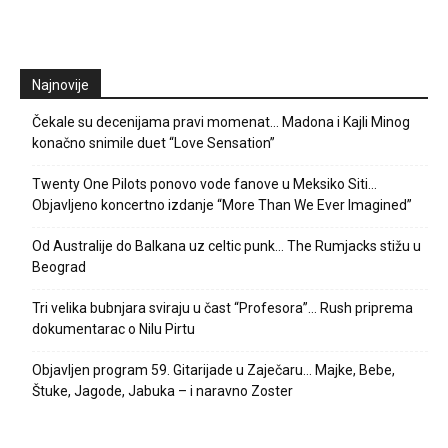
Najnovije
Čekale su decenijama pravi momenat… Madona i Kajli Minog
konačno snimile duet “Love Sensation”
Twenty One Pilots ponovo vode fanove u Meksiko Siti…
Objavljeno koncertno izdanje “More Than We Ever Imagined”
Od Australije do Balkana uz celtic punk… The Rumjacks stižu u
Beograd
Tri velika bubnjara sviraju u čast “Profesora”… Rush priprema
dokumentarac o Nilu Pirtu
Objavljen program 59. Gitarijade u Zaječaru… Majke, Bebe,
Štuke, Jagode, Jabuka – i naravno Zoster