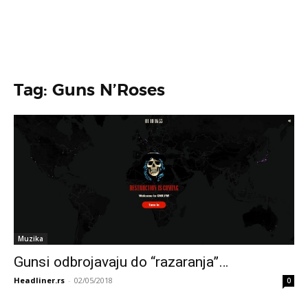
Tag: Guns N’Roses
Muzika
Gunsi odbrojavaju do “razaranja”…
Headliner.rs
-
02/05/2018
0