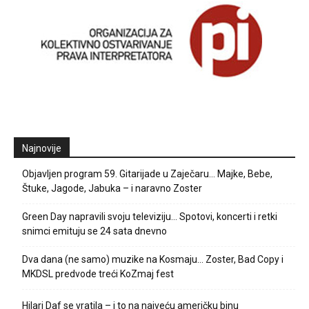
Najnovije
Objavljen program 59. Gitarijade u Zaječaru… Majke, Bebe,
Štuke, Jagode, Jabuka – i naravno Zoster
Green Day napravili svoju televiziju… Spotovi, koncerti i retki
snimci emituju se 24 sata dnevno
Dva dana (ne samo) muzike na Kosmaju… Zoster, Bad Copy i
MKDSL predvode treći KoZmaj fest
Hilari Daf se vratila – i to na najveću američku binu