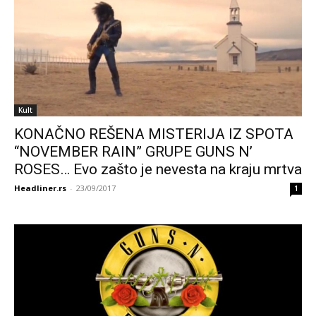
Kult
KONAČNO REŠENA MISTERIJA IZ SPOTA
“NOVEMBER RAIN” GRUPE GUNS N’
ROSES… Evo zašto je nevesta na kraju mrtva
Headliner.rs
-
23/09/2017
1