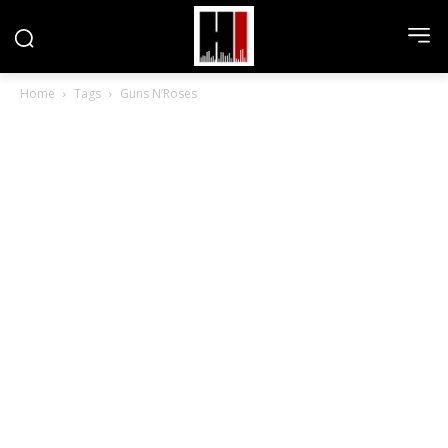
Home
Tags
Guns N’Roses