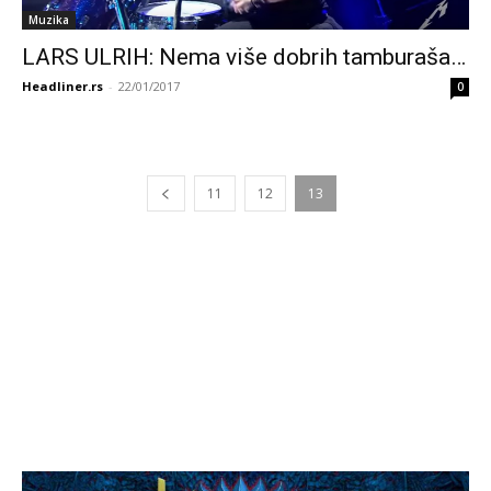
Muzika
LARS ULRIH: Nema više dobrih tamburaša…
Headliner.rs
-
22/01/2017
0
11
12
13