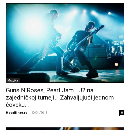
Muzika
Guns N’Roses, Pearl Jam i U2 na
zajedničkoj turneji… Zahvaljujući jednom
čoveku…
Headliner.rs
-
10/04/2018
0