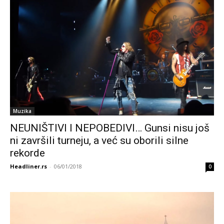
Muzika
NEUNIŠTIVI I NEPOBEDIVI… Gunsi nisu još
ni završili turneju, a već su oborili silne
rekorde
Headliner.rs
-
06/01/2018
0