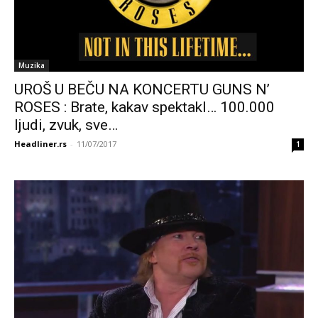
Muzika
UROŠ U BEČU NA KONCERTU GUNS N’
ROSES : Brate, kakav spektakl… 100.000
ljudi, zvuk, sve…
Headliner.rs
-
11/07/2017
1