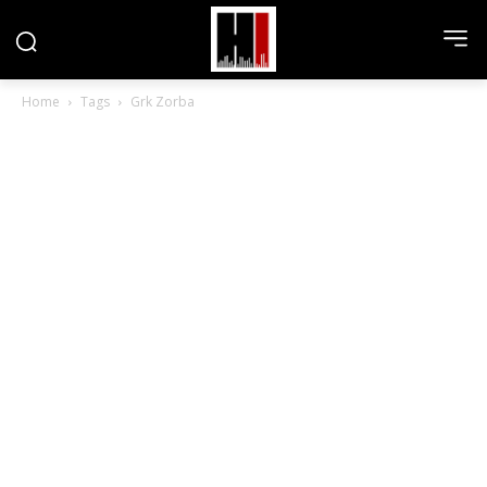
Home
Tags
Grk Zorba