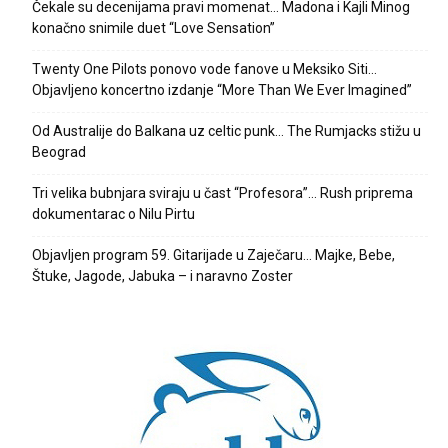
Čekale su decenijama pravi momenat… Madona i Kajli Minog
konačno snimile duet “Love Sensation”
Twenty One Pilots ponovo vode fanove u Meksiko Siti…
Objavljeno koncertno izdanje “More Than We Ever Imagined”
Od Australije do Balkana uz celtic punk… The Rumjacks stižu u
Beograd
Tri velika bubnjara sviraju u čast “Profesora”… Rush priprema
dokumentarac o Nilu Pirtu
Objavljen program 59. Gitarijade u Zaječaru… Majke, Bebe,
Štuke, Jagode, Jabuka – i naravno Zoster