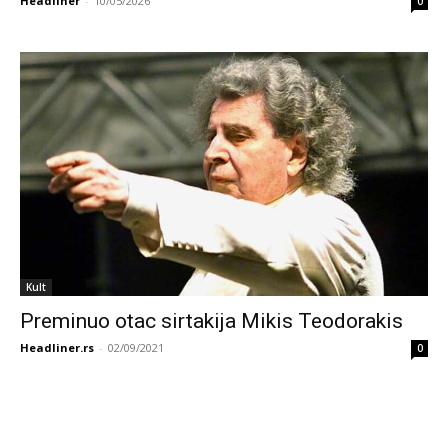
Headliner
-
10/05/2026
0
Kult
Preminuo otac sirtakija Mikis Teodorakis
Headliner.rs
-
02/09/2021
0