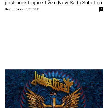
post-punk trojac stiže u Novi Sad i Suboticu
Headliner.rs
-
16/01/2019
0