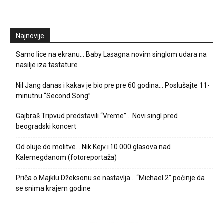
Najnovije
Samo lice na ekranu… Baby Lasagna novim singlom udara na
nasilje iza tastature
Nil Jang danas i kakav je bio pre pre 60 godina… Poslušajte 11-
minutnu “Second Song”
Gajbraš Tripvud predstavili “Vreme”… Novi singl pred
beogradski koncert
Od oluje do molitve… Nik Kejv i 10.000 glasova nad
Kalemegdanom (fotoreportaža)
Priča o Majklu Džeksonu se nastavlja… “Michael 2” počinje da
se snima krajem godine