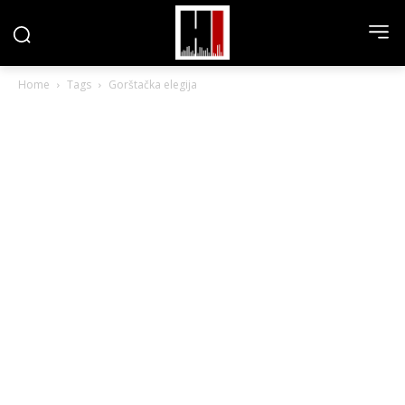
Home
Tags
Gorštačka elegija