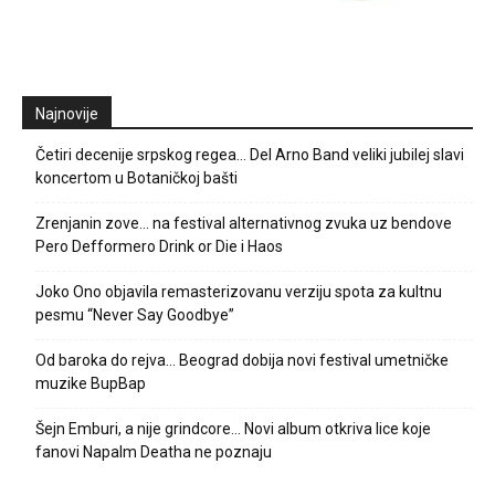
Najnovije
Četiri decenije srpskog regea… Del Arno Band veliki jubilej slavi
koncertom u Botaničkoj bašti
Zrenjanin zove… na festival alternativnog zvuka uz bendove
Pero Defformero Drink or Die i Haos
Joko Ono objavila remasterizovanu verziju spota za kultnu
pesmu “Never Say Goodbye”
Od baroka do rejva… Beograd dobija novi festival umetničke
muzike BupBap
Šejn Emburi, a nije grindcore… Novi album otkriva lice koje
fanovi Napalm Deatha ne poznaju