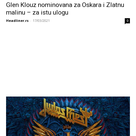
Glen Klouz nominovana za Oskara i Zlatnu
malinu – za istu ulogu
Headliner.rs
-
17/03/2021
0