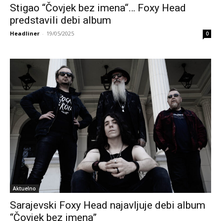
Stigao “Čovjek bez imena“… Foxy Head
predstavili debi album
Headliner
-
19/05/2025
0
Aktuelno
Sarajevski Foxy Head najavljuje debi album
“Čovjek bez imena”