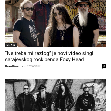
Muzika
“Ne treba mi razlog” je novi video singl
sarajevskog rock benda Foxy Head
Headliner.rs
-
07/06/2022
0