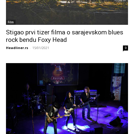
Film
Stigao prvi tizer filma o sarajevskom blues
rock bendu Foxy Head
Headliner.rs
-
15/01/2021
0