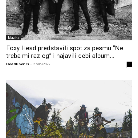
Muzika
Foxy Head predstavili spot za pesmu “Ne
treba mi razlog” i najavili debi album…
Headliner.rs
-
27/05/2022
0