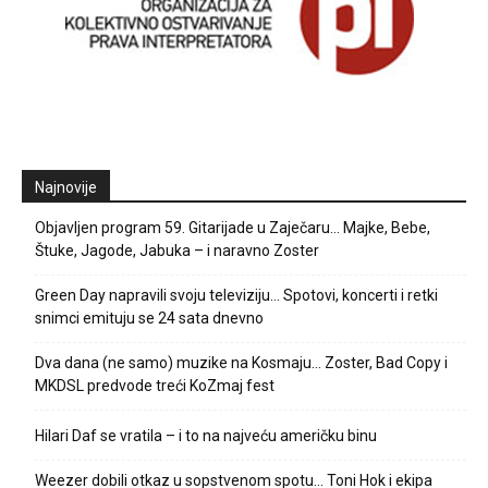
Najnovije
Objavljen program 59. Gitarijade u Zaječaru… Majke, Bebe,
Štuke, Jagode, Jabuka – i naravno Zoster
Green Day napravili svoju televiziju… Spotovi, koncerti i retki
snimci emituju se 24 sata dnevno
Dva dana (ne samo) muzike na Kosmaju… Zoster, Bad Copy i
MKDSL predvode treći KoZmaj fest
Hilari Daf se vratila – i to na najveću američku binu
Weezer dobili otkaz u sopstvenom spotu… Toni Hok i ekipa