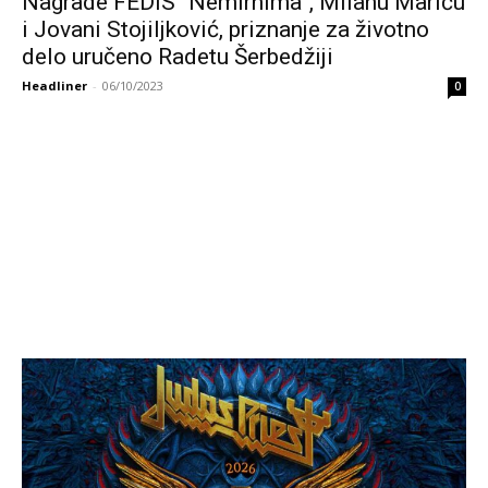
Nagrade FEDIS “Nemirnima”, Milanu Mariću
i Jovani Stojiljković, priznanje za životno
delo uručeno Radetu Šerbedžiji
Headliner
-
06/10/2023
0