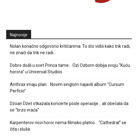
Najnovije
Nolan konačno odgovorio kritičarima: To što vidiš kako trik radi,
ne znači da trik ne radi…
Dobro došli u svet Princa tame… Ozi Ozborn dobija svoju “Kuću
horora” u Universal Studios
Anthrax imaju plan… Novim singlom najavili album “Cursum
Perficio”
Džoan Džet otkazala koncerte posle operacije… ali obećala da
se “brzo vraća”
Karpenterov novi horor nema filmsko platno… “Cathedral” se
čita i sluša