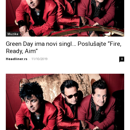
Muzika
Green Day ima novi singl… Poslušajte “Fire,
Ready, Aim”
Headliner.rs
-
11/10/2019
0