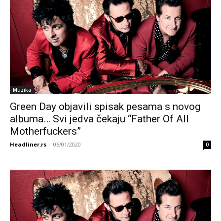
Muzika
Green Day objavili spisak pesama s novog
albuma… Svi jedva čekaju “Father Of All
Motherfuckers”
Headliner.rs
-
06/01/2020
0