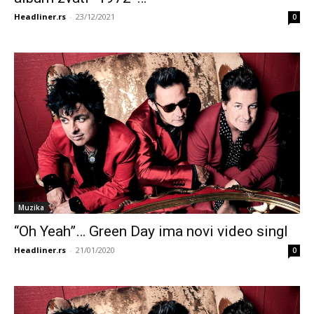
Headliner.rs
-
23/12/2021
0
Muzika
“Oh Yeah”… Green Day ima novi video singl
Headliner.rs
-
21/01/2020
0