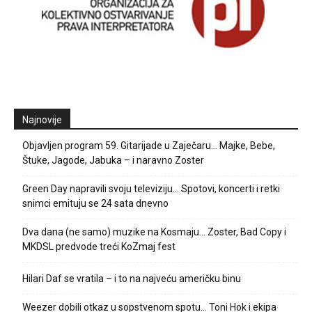
Najnovije
Objavljen program 59. Gitarijade u Zaječaru… Majke, Bebe,
Štuke, Jagode, Jabuka – i naravno Zoster
Green Day napravili svoju televiziju… Spotovi, koncerti i retki
snimci emituju se 24 sata dnevno
Dva dana (ne samo) muzike na Kosmaju… Zoster, Bad Copy i
MKDSL predvode treći KoZmaj fest
Hilari Daf se vratila – i to na najveću američku binu
Weezer dobili otkaz u sopstvenom spotu… Toni Hok i ekipa