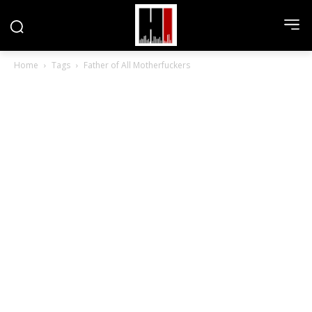
Home
Tags
Father of All Motherfuckers