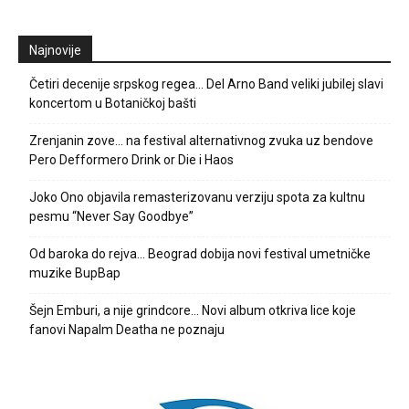
Najnovije
Četiri decenije srpskog regea… Del Arno Band veliki jubilej slavi
koncertom u Botaničkoj bašti
Zrenjanin zove… na festival alternativnog zvuka uz bendove
Pero Defformero Drink or Die i Haos
Joko Ono objavila remasterizovanu verziju spota za kultnu
pesmu “Never Say Goodbye”
Od baroka do rejva… Beograd dobija novi festival umetničke
muzike BupBap
Šejn Emburi, a nije grindcore… Novi album otkriva lice koje
fanovi Napalm Deatha ne poznaju