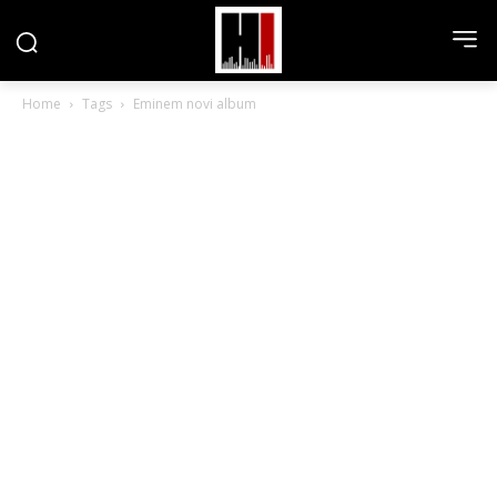
Home
Tags
Eminem novi album