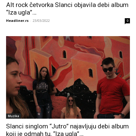
Alt rock četvorka Slanci objavila debi album
“Iza ugla”…
Headliner.rs
-
23/03/2022
0
Muzika
Slanci singlom “Jutro” najavljuju debi album
koji je odmah tu, “Iza ugla”…