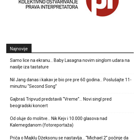
Najnovije
Samo lice na ekranu… Baby Lasagna novim singlom udara na
nasilje iza tastature
Nil Jang danas i kakav je bio pre pre 60 godina… Poslušajte 11-
minutnu “Second Song”
Gajbraš Tripvud predstavili “Vreme”… Novi singl pred
beogradski koncert
Od oluje do molitve… Nik Kejv i 10.000 glasova nad
Kalemegdanom (fotoreportaža)
Priča o Majklu Džeksonu se nastavlja… “Michael 2” počinje da