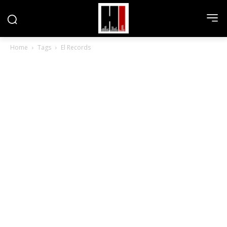
Home
Tags
El Records