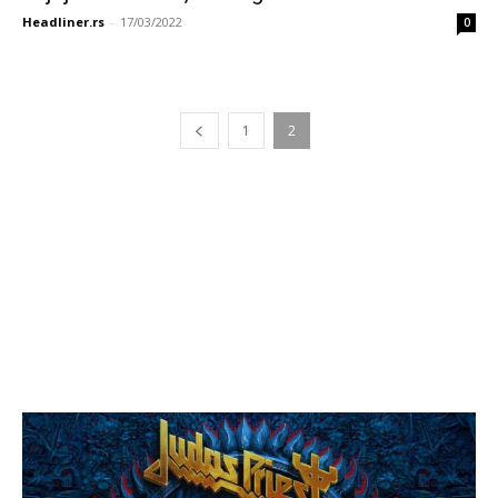
Headliner.rs
-
17/03/2022
0
1
2