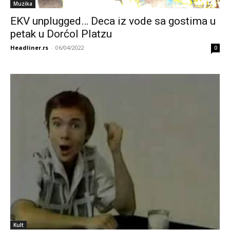
Muzika
EKV unplugged… Deca iz vode sa gostima u
petak u Dorćol Platzu
Headliner.rs
-
06/04/2022
0
Kult