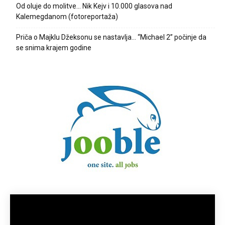
Od oluje do molitve… Nik Kejv i 10.000 glasova nad
Kalemegdanom (fotoreportaža)
Priča o Majklu Džeksonu se nastavlja… “Michael 2” počinje da
se snima krajem godine