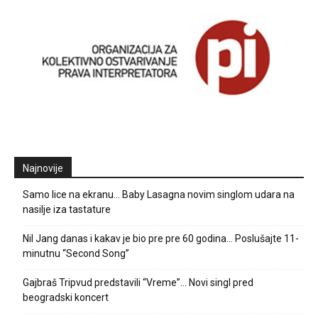
Najnovije
Samo lice na ekranu… Baby Lasagna novim singlom udara na
nasilje iza tastature
Nil Jang danas i kakav je bio pre pre 60 godina… Poslušajte 11-
minutnu “Second Song”
Gajbraš Tripvud predstavili “Vreme”… Novi singl pred
beogradski koncert