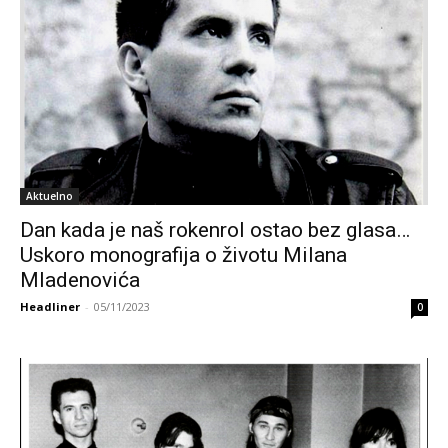
Aktuelno
Dan kada je naš rokenrol ostao bez glasa…
Uskoro monografija o životu Milana
Mladenovića
Headliner
-
05/11/2023
0