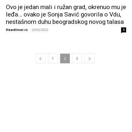
Ovo je jedan mali i ružan grad, okrenuo mu je
leđa… ovako je Sonja Savić govorila o Vdu,
nestašnom duhu beogradskog novog talasa
Headliner.rs
-
23/02/2022
0
1
2
3