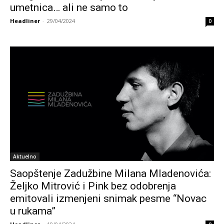
umetnica… ali ne samo to
Headliner
-
29/04/2024
0
Aktuelno
Saopštenje Zadužbine Milana Mladenovića:
Željko Mitrović i Pink bez odobrenja
emitovali izmenjeni snimak pesme “Novac
u rukama”