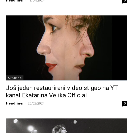
Headliner
-
19/04/2024
0
Aktuelno
Još jedan restaurirani video stigao na YT
kanal Ekatarina Velika Official
Headliner
-
20/03/2024
0