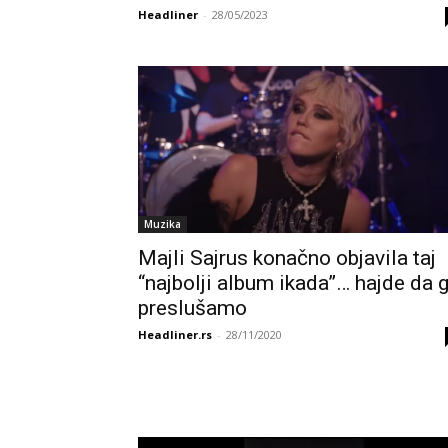
Headliner
-
28/05/2023
Muzika
Majli Sajrus konačno objavila taj
“najbolji album ikada”… hajde da 
preslušamo
Headliner.rs
-
28/11/2020