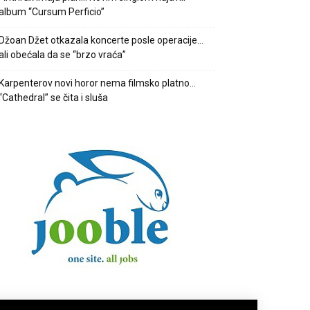
album “Cursum Perficio”
Džoan Džet otkazala koncerte posle operacije…
ali obećala da se “brzo vraća”
Karpenterov novi horor nema filmsko platno…
“Cathedral” se čita i sluša