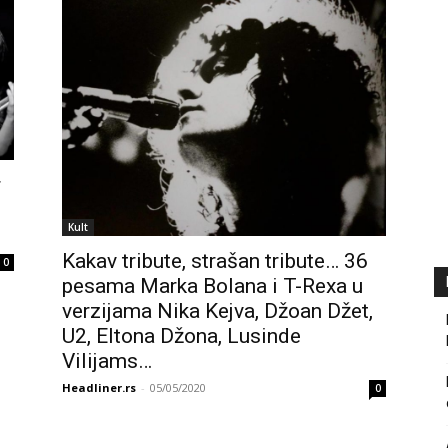
r
Kult
Kakav tribute, strašan tribute… 36
0
pesama Marka Bolana i T-Rexa u
verzijama Nika Kejva, Džoan Džet,
U2, Eltona Džona, Lusinde
Vilijams…
Headliner.rs
-
05/05/2020
0