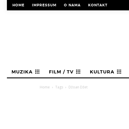
HOME
IMPRESSUM
O NAMA
KONTAKT
MUZIKA
FILM / TV
KULTURA
Home
Tags
Džoan Džet