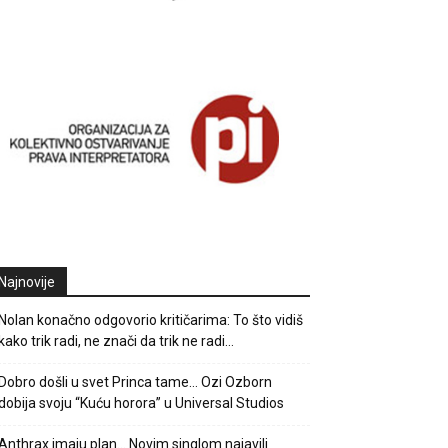
Najnovije
Nolan konačno odgovorio kritičarima: To što vidiš
kako trik radi, ne znači da trik ne radi…
Dobro došli u svet Princa tame… Ozi Ozborn
dobija svoju “Kuću horora” u Universal Studios
Anthrax imaju plan… Novim singlom najavili