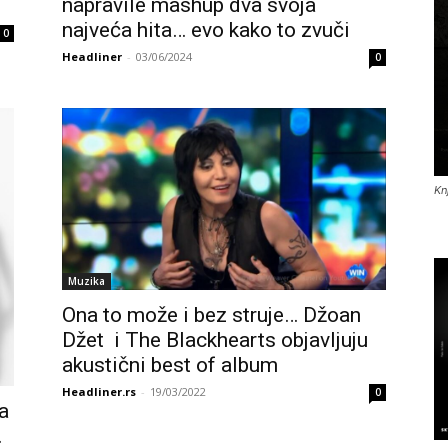
napravile mashup dva svoja
najveća hita… evo kako to zvuči
0
Headliner
-
03/06/2024
0
Kn
Muzika
Ona to može i bez struje… Džoan
Džet i The Blackhearts objavljuju
akustični best of album
Headliner.rs
-
19/03/2022
0
a
…