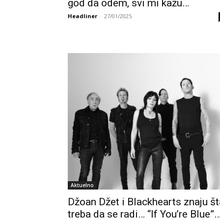
god da odem, svi mi kažu…
Headliner
-
27/01/2025
Aktuelno
Džoan Džet i Blackhearts znaju št
treba da se radi… “If You’re Blue”