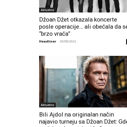
Aktuelno
Džoan Džet otkazala koncerte
posle operacije… ali obećala da s
“brzo vraća”
Headliner
-
09/08/2026
Aktuelno
Bili Ajdol na originalan način
najavio turneju sa Džoan Džet: Gd