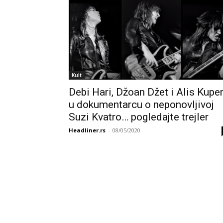
Kult
Debi Hari, Džoan Džet i Alis Kupe
u dokumentarcu o neponovljivoj
Suzi Kvatro… pogledajte trejler
Headliner.rs
-
08/05/2020