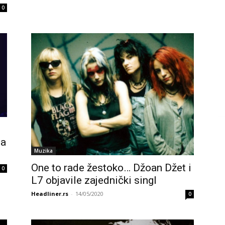
0
ga
Muzika
One to rade žestoko… Džoan Džet i
0
L7 objavile zajednički singl
Headliner.rs
-
14/05/2020
0