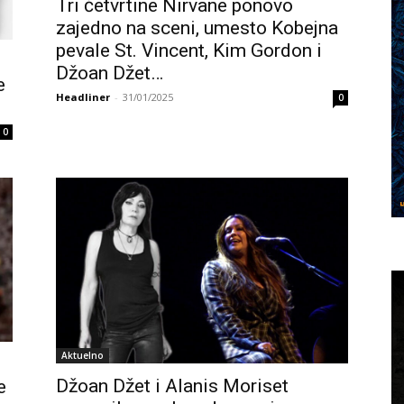
Tri četvrtine Nirvane ponovo
zajedno na sceni, umesto Kobejna
pevale St. Vincent, Kim Gordon i
Džoan Džet…
e
Headliner
-
31/01/2025
0
0
Aktuelno
Džoan Džet i Alanis Moriset
e