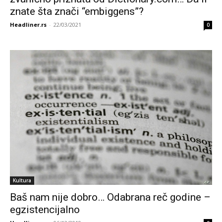
znate šta znači “embiggens”?
Headliner.rs
-
22/03/2021
0
Kultura
Baš nam nije dobro… Odabrana reč godine –
egzistencijalno