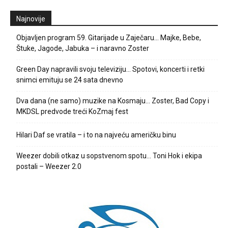
Najnovije
Objavljen program 59. Gitarijade u Zaječaru… Majke, Bebe,
Štuke, Jagode, Jabuka – i naravno Zoster
Green Day napravili svoju televiziju… Spotovi, koncerti i retki
snimci emituju se 24 sata dnevno
Dva dana (ne samo) muzike na Kosmaju… Zoster, Bad Copy i
MKDSL predvode treći KoZmaj fest
Hilari Daf se vratila – i to na najveću američku binu
Weezer dobili otkaz u sopstvenom spotu… Toni Hok i ekipa
postali – Weezer 2.0