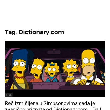
Tag: Dictionary.com
Fun
Reč izmišljena u Simpsonovima sada je
zvanično priznata od Dictionary.com… Da li