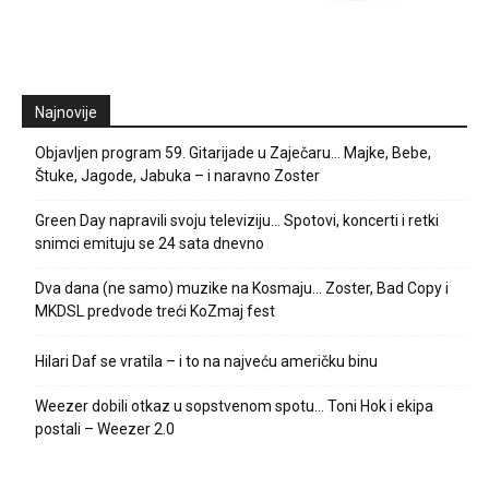
Najnovije
Objavljen program 59. Gitarijade u Zaječaru… Majke, Bebe,
Štuke, Jagode, Jabuka – i naravno Zoster
Green Day napravili svoju televiziju… Spotovi, koncerti i retki
snimci emituju se 24 sata dnevno
Dva dana (ne samo) muzike na Kosmaju… Zoster, Bad Copy i
MKDSL predvode treći KoZmaj fest
Hilari Daf se vratila – i to na najveću američku binu
Weezer dobili otkaz u sopstvenom spotu… Toni Hok i ekipa
postali – Weezer 2.0