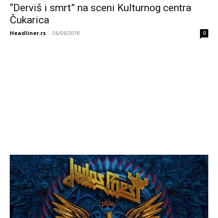
“Derviš i smrt” na sceni Kulturnog centra
Čukarica
Headliner.rs
-
06/06/2018
0