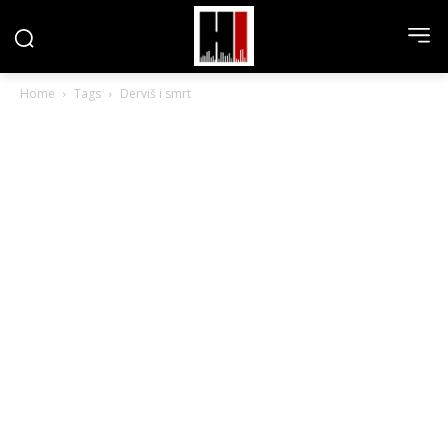
Home
Tags
Derviš i smrt