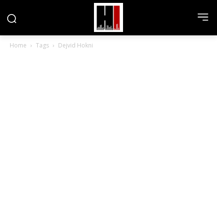
Home
Tags
Dejvid Hokni