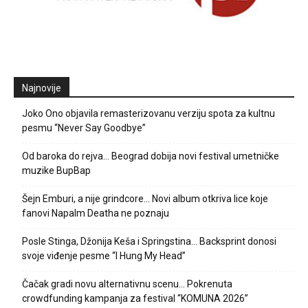
Najnovije
Joko Ono objavila remasterizovanu verziju spota za kultnu
pesmu “Never Say Goodbye”
Od baroka do rejva… Beograd dobija novi festival umetničke
muzike BupBap
Šejn Emburi, a nije grindcore… Novi album otkriva lice koje
fanovi Napalm Deatha ne poznaju
Posle Stinga, Džonija Keša i Springstina… Backsprint donosi
svoje viđenje pesme “I Hung My Head”
Čačak gradi novu alternativnu scenu… Pokrenuta
crowdfunding kampanja za festival “KOMUNA 2026”