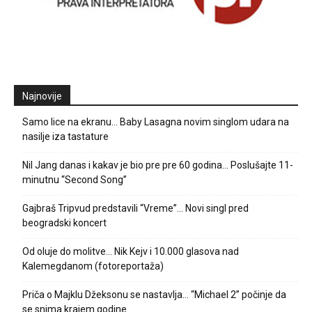
Najnovije
Samo lice na ekranu… Baby Lasagna novim singlom udara na
nasilje iza tastature
Nil Jang danas i kakav je bio pre pre 60 godina… Poslušajte 11-
minutnu “Second Song”
Gajbraš Tripvud predstavili “Vreme”… Novi singl pred
beogradski koncert
Od oluje do molitve… Nik Kejv i 10.000 glasova nad
Kalemegdanom (fotoreportaža)
Priča o Majklu Džeksonu se nastavlja… “Michael 2” počinje da
se snima krajem godine