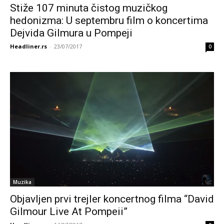
Stiže 107 minuta čistog muzičkog
hedonizma: U septembru film o koncertima
Dejvida Gilmura u Pompeji
Headliner.rs
-
23/07/2017
0
Muzika
Objavljen prvi trejler koncertnog filma “David
Gilmour Live At Pompeii”