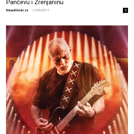
Pančevu i Zrenjaninu
Headliner.rs
-
11/09/2017
0