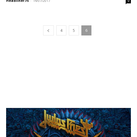
Headliner.rs
-
14/07/2017
0
4
5
6