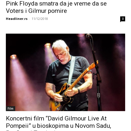
Pink Floyda smatra da je vreme da se
Voters i Gilmur pomire
Headliner.rs
-
11/12/2018
0
Film
Koncertni film “David Gilmour Live At
Pompeii” u bioskopima u Novom Sadu,