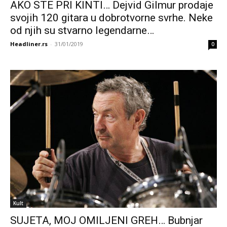
AKO STE PRI KINTI… Dejvid Gilmur prodaje
svojih 120 gitara u dobrotvorne svrhe. Neke
od njih su stvarno legendarne…
Headliner.rs
-
31/01/2019
0
Kult
SUJETA, MOJ OMILJENI GREH… Bubnjar