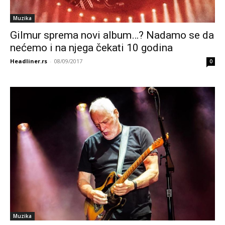
Muzika
Gilmur sprema novi album…? Nadamo se da
nećemo i na njega čekati 10 godina
Headliner.rs
-
08/09/2017
0
Muzika