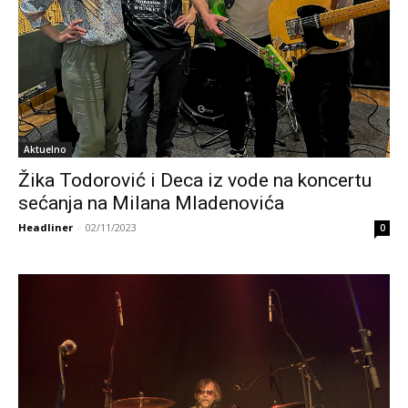
Aktuelno
Žika Todorović i Deca iz vode na koncertu
sećanja na Milana Mladenovića
Headliner
-
02/11/2023
0