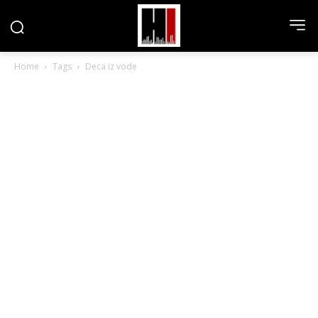
Home
Tags
Deca iz vode