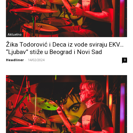
Aktuelno
Žika Todorović i Deca iz vode sviraju EKV…
“Ljubav” stiže u Beograd i Novi Sad
Headliner
-
14/02/2024
0