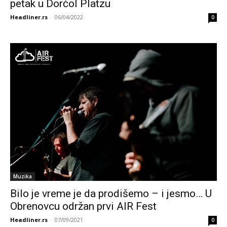
petak u Dorćol Platzu
Headliner.rs
-
06/04/2022
0
Muzika
Bilo je vreme je da prodišemo – i jesmo… U
Obrenovcu održan prvi AIR Fest
Headliner.rs
-
07/09/2021
0