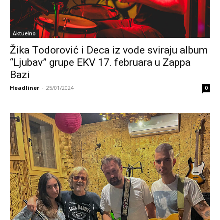
Aktuelno
Žika Todorović i Deca iz vode sviraju album
“Ljubav” grupe EKV 17. februara u Zappa
Bazi
Headliner
-
25/01/2024
0