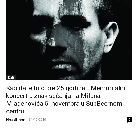
Kult
Kao da je bilo pre 25 godina… Memorijalni
koncert u znak sećanja na Milana
Mladenovića 5. novembra u SubBeernom
centru
Headliner
-
31/10/2019
0