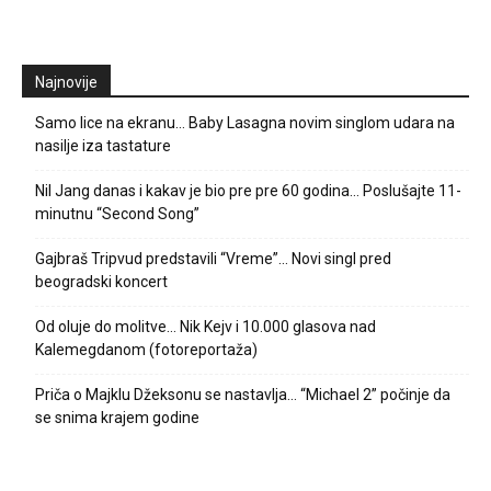
Najnovije
Samo lice na ekranu… Baby Lasagna novim singlom udara na
nasilje iza tastature
Nil Jang danas i kakav je bio pre pre 60 godina… Poslušajte 11-
minutnu “Second Song”
Gajbraš Tripvud predstavili “Vreme”… Novi singl pred
beogradski koncert
Od oluje do molitve… Nik Kejv i 10.000 glasova nad
Kalemegdanom (fotoreportaža)
Priča o Majklu Džeksonu se nastavlja… “Michael 2” počinje da
se snima krajem godine