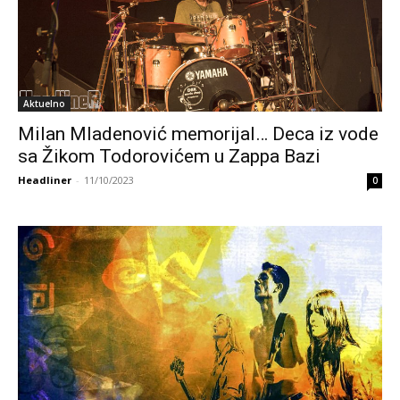
Aktuelno
Milan Mladenović memorijal… Deca iz vode
sa Žikom Todorovićem u Zappa Bazi
Headliner
-
11/10/2023
0