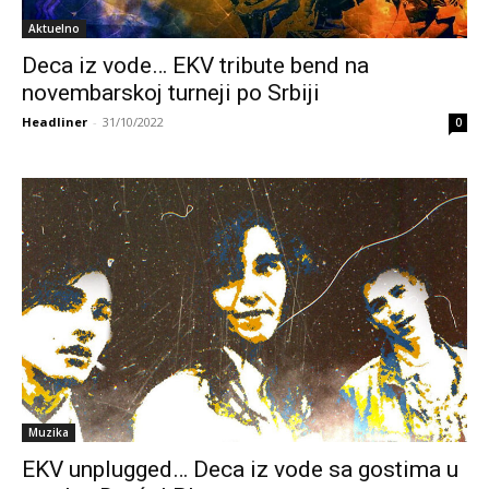
Aktuelno
Deca iz vode… EKV tribute bend na
novembarskoj turneji po Srbiji
Headliner
-
31/10/2022
0
Muzika
EKV unplugged… Deca iz vode sa gostima u