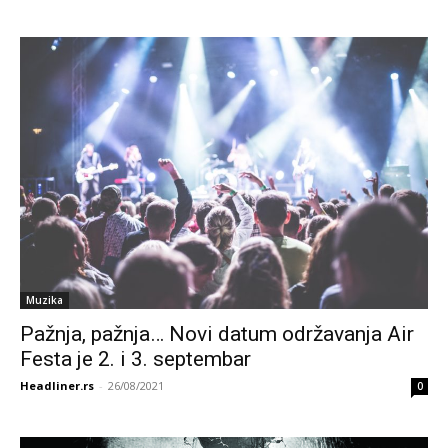
Muzika
Pažnja, pažnja… Novi datum održavanja Air
Festa je 2. i 3. septembar
Headliner.rs
-
26/08/2021
0