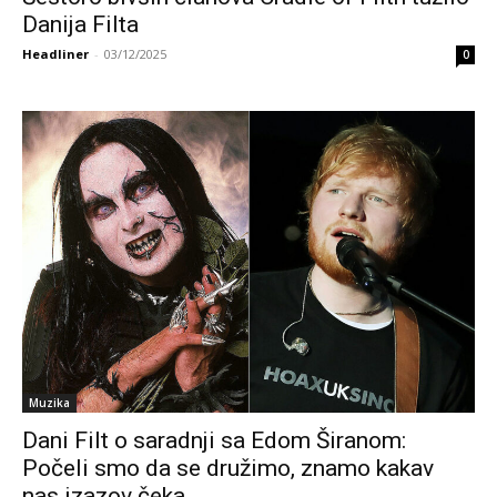
Danija Filta
Headliner
-
03/12/2025
0
Muzika
Dani Filt o saradnji sa Edom Širanom:
Počeli smo da se družimo, znamo kakav
nas izazov čeka…