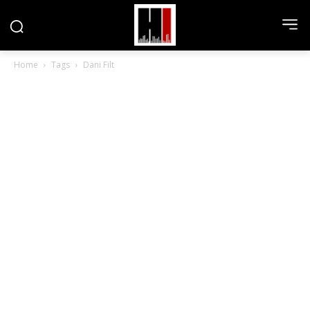
Home
Tags
Dani Filt