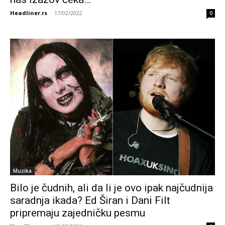
Headliner.rs
-
17/02/2022
0
Muzika
Bilo je čudnih, ali da li je ovo ipak najčudnija
saradnja ikada? Ed Širan i Dani Filt
pripremaju zajedničku pesmu