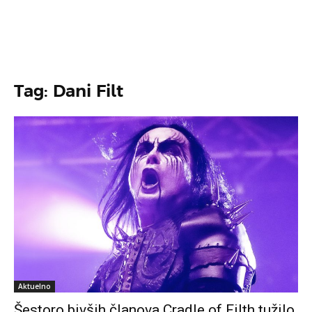
Tag: Dani Filt
Aktuelno
Šestoro bivših članova Cradle of Filth tužilo