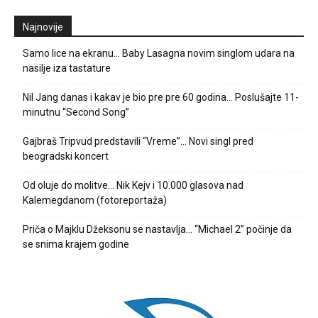
Najnovije
Samo lice na ekranu… Baby Lasagna novim singlom udara na
nasilje iza tastature
Nil Jang danas i kakav je bio pre pre 60 godina… Poslušajte 11-
minutnu “Second Song”
Gajbraš Tripvud predstavili “Vreme”… Novi singl pred
beogradski koncert
Od oluje do molitve… Nik Kejv i 10.000 glasova nad
Kalemegdanom (fotoreportaža)
Priča o Majklu Džeksonu se nastavlja… “Michael 2” počinje da
se snima krajem godine