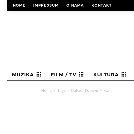
HOME
IMPRESSUM
O NAMA
KONTAKT
MUZIKA
FILM / TV
KULTURA
Home
Tags
Dalibor Popović Mikša