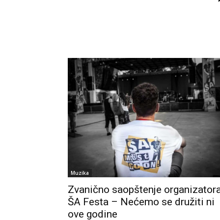
Muzika
Zvanično saopštenje organizator
ŠA Festa – Nećemo se družiti ni
ove godine