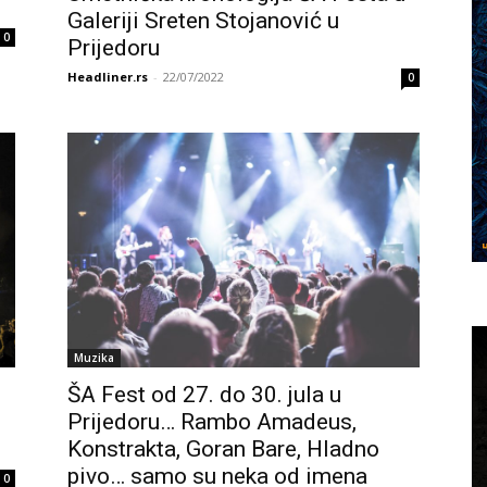
Galeriji Sreten Stojanović u
0
Prijedoru
Headliner.rs
-
22/07/2022
0
Muzika
ŠA Fest od 27. do 30. jula u
Prijedoru… Rambo Amadeus,
Konstrakta, Goran Bare, Hladno
pivo… samo su neka od imena
0