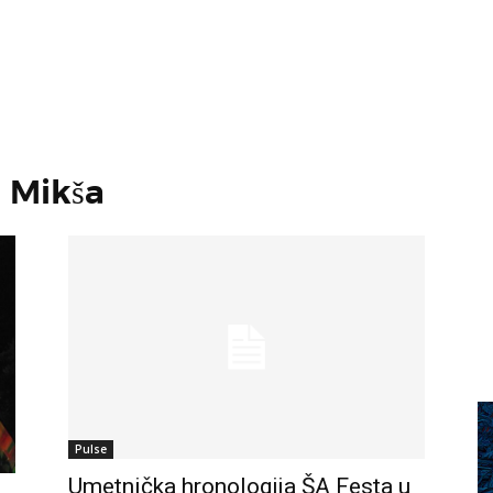
ć Mikša
Pulse
Umetnička hronologija ŠA Festa u