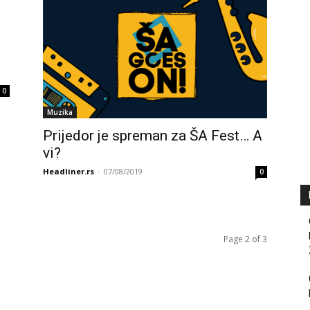
0
Muzika
Prijedor je spreman za ŠA Fest… A
vi?
Headliner.rs
-
07/08/2019
0
Page 2 of 3