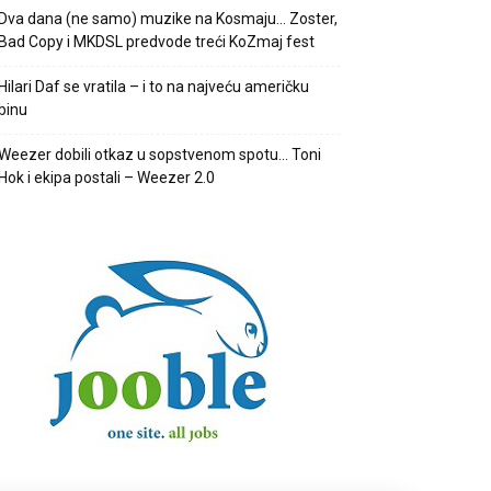
Dva dana (ne samo) muzike na Kosmaju… Zoster,
Bad Copy i MKDSL predvode treći KoZmaj fest
Hilari Daf se vratila – i to na najveću američku
binu
Weezer dobili otkaz u sopstvenom spotu… Toni
Hok i ekipa postali – Weezer 2.0