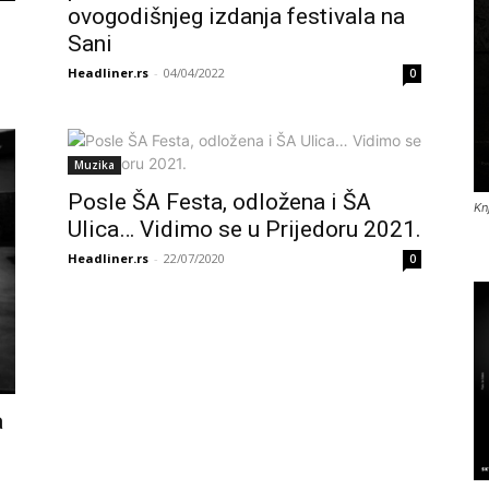
ovogodišnjeg izdanja festivala na
Sani
Headliner.rs
-
04/04/2022
0
Muzika
Posle ŠA Festa, odložena i ŠA
Kn
Ulica… Vidimo se u Prijedoru 2021.
Headliner.rs
-
22/07/2020
0
a