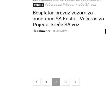
Muzika
Besplatan prevoz vozom za
posetioce ŠA Festa… Večeras za
Prijedor kreće ŠA voz
Headliner.rs
-
09/08/2019
1
2
3