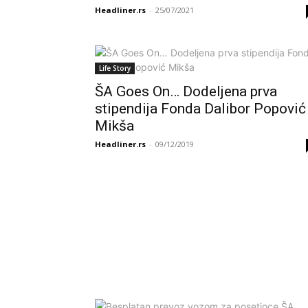
Headliner.rs
-
25/07/2021
Life Story
ŠA Goes On… Dodeljena prva
stipendija Fonda Dalibor Popović
Mikša
Headliner.rs
-
09/12/2019