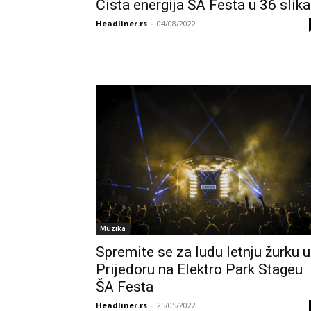
Čista energija ŠA Festa u 36 slika
Headliner.rs
-
04/08/2022
Muzika
Spremite se za ludu letnju žurku u
Prijedoru na Elektro Park Stageu
ŠA Festa
Headliner.rs
-
25/05/2022