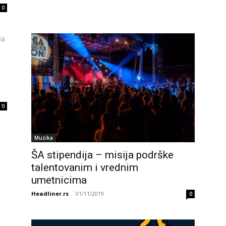
0
0
Muzika
ŠA stipendija – misija podrške
talentovanim i vrednim
umetnicima
Headliner.rs
-
01/11/2019
0