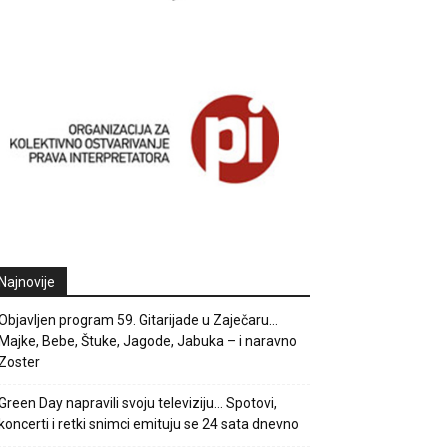
Najnovije
Objavljen program 59. Gitarijade u Zaječaru…
Majke, Bebe, Štuke, Jagode, Jabuka – i naravno
Zoster
Green Day napravili svoju televiziju… Spotovi,
koncerti i retki snimci emituju se 24 sata dnevno