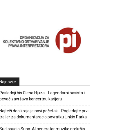
Najnovije
Poslednji bis Glena Hjuza… Legendarni basista i
pevač završava koncertnu karijeru
Najteži deo kraja je novi početak… Pogledajte prvi
trejler za dokumentarac o povratku Linkin Parka
Sud osudio Suno: AI generator muzike prekršio