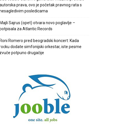
autorska prava, ovo je početak pravnog rata s
nesagledivim posledicama
Majli Sajrus (opet) otvara novo poglavlje –
potpisala za Atlantic Records
Roni Romero pred beogradski koncert: Kada
rocku dodate simfonijski orkestar, iste pesme
zvuče potpuno drugačije