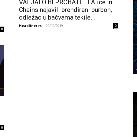
VALJALO BI PROBATI… I Alice In
Chains najavili brendirani burbon,
odležao u bačvama tekile…
Headliner.rs
-
09/10/2019
0
0
0