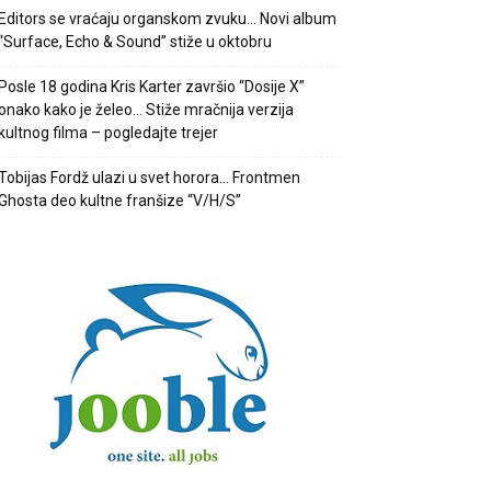
Editors se vraćaju organskom zvuku… Novi album
“Surface, Echo & Sound” stiže u oktobru
Posle 18 godina Kris Karter završio “Dosije X”
onako kako je želeo… Stiže mračnija verzija
kultnog filma – pogledajte trejer
Tobijas Fordž ulazi u svet horora… Frontmen
Ghosta deo kultne franšize “V/H/S”