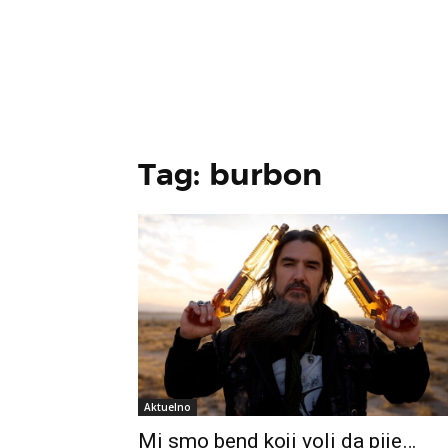
Tag: burbon
Aktuelno
Mi smo bend koji voli da pije…