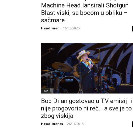
Machine Head lansirali Shotgun
Blast viski, sa bocom u obliku –
sačmare
Headliner
-
16/03/2025
Fun
Bob Dilan gostovao u TV emisiji i
nije progovorio ni reč… a sve je to
zbog viskija
Headliner.rs
-
26/11/2018