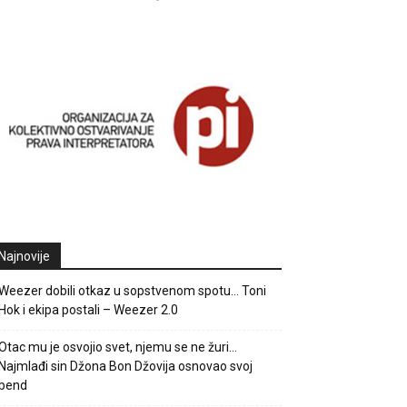
Najnovije
Weezer dobili otkaz u sopstvenom spotu… Toni
Hok i ekipa postali – Weezer 2.0
Otac mu je osvojio svet, njemu se ne žuri…
Najmlađi sin Džona Bon Džovija osnovao svoj
bend