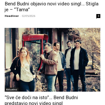
Bend Budni objavio novi video singl… Stigla
je – “Tama”
Headliner
-
02/05/2026
0
Aktuelno
“Sve će doći na isto”… Bend Budni
predstavio novi video singl