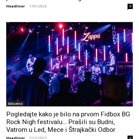
Headliner
-
17/01/2026
0
Aktuelno
Pogledajte kako je bilo na prvom Fidbox BG
Rock Nigh festivalu… Prašili su Budni,
Vatrom u Led, Mece i Štrajkački Odbor
Headliner
-
22/12/2025
0