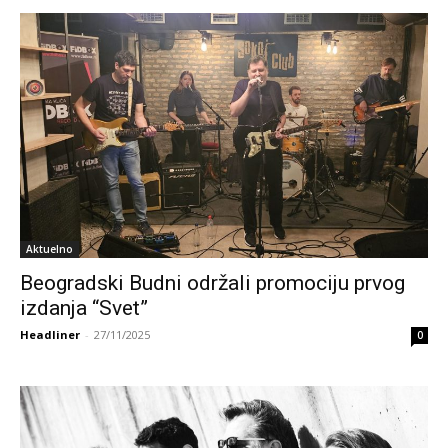
Aktuelno
Beogradski Budni održali promociju prvog
izdanja “Svet”
Headliner
-
27/11/2025
0