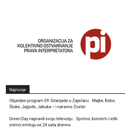
Najnovije
Objavljen program 59. Gitarijade u Zaječaru… Majke, Bebe,
Štuke, Jagode, Jabuka – i naravno Zoster
Green Day napravili svoju televiziju… Spotovi, koncerti i retki
snimci emituju se 24 sata dnevno