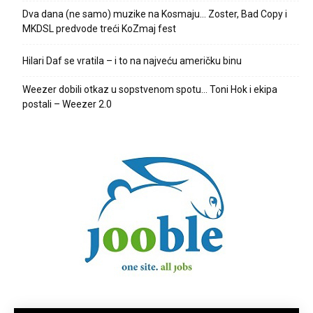
Dva dana (ne samo) muzike na Kosmaju… Zoster, Bad Copy i
MKDSL predvode treći KoZmaj fest
Hilari Daf se vratila – i to na najveću američku binu
Weezer dobili otkaz u sopstvenom spotu… Toni Hok i ekipa
postali – Weezer 2.0