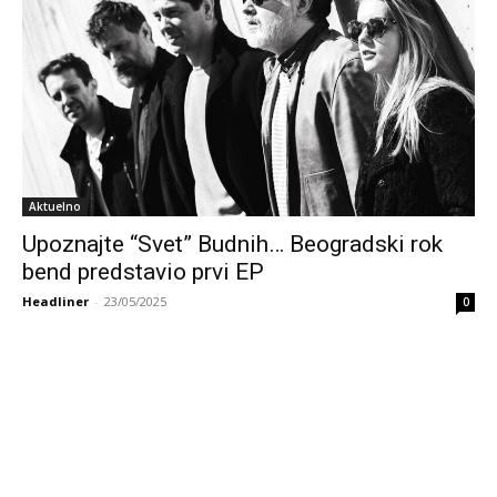
Aktuelno
Upoznajte “Svet” Budnih… Beogradski rok
bend predstavio prvi EP
Headliner
-
23/05/2025
0