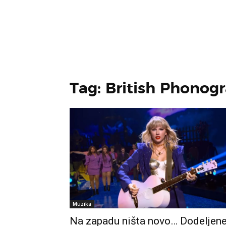
Tag: British Phonog
Muzika
Na zapadu ništa novo… Dodeljen