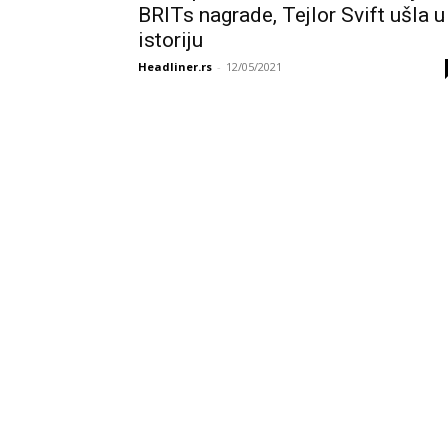
BRITs nagrade, Tejlor Svift ušla u
istoriju
Headliner.rs
-
12/05/2021