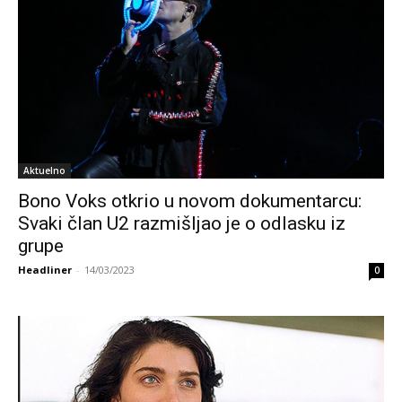
Aktuelno
Bono Voks otkrio u novom dokumentarcu:
Svaki član U2 razmišljao je o odlasku iz
grupe
Headliner
-
14/03/2023
0