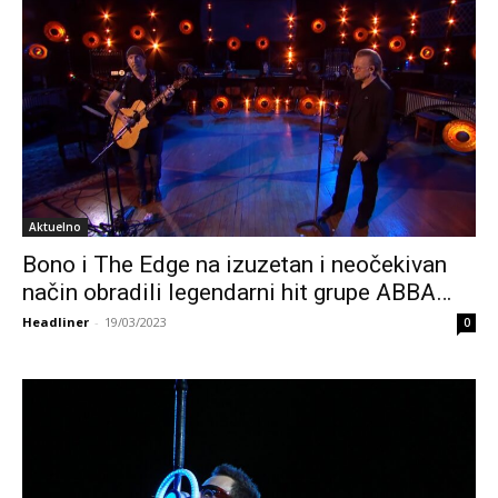
Aktuelno
Bono i The Edge na izuzetan i neočekivan
način obradili legendarni hit grupe ABBA…
Headliner
-
19/03/2023
0