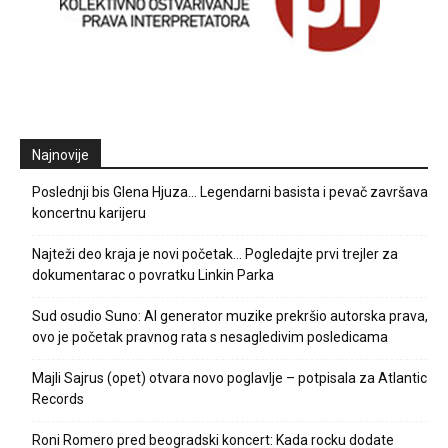
Najnovije
Poslednji bis Glena Hjuza… Legendarni basista i pevač završava
koncertnu karijeru
Najteži deo kraja je novi početak… Pogledajte prvi trejler za
dokumentarac o povratku Linkin Parka
Sud osudio Suno: AI generator muzike prekršio autorska prava,
ovo je početak pravnog rata s nesagledivim posledicama
Majli Sajrus (opet) otvara novo poglavlje – potpisala za Atlantic
Records
Roni Romero pred beogradski koncert: Kada rocku dodate