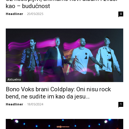
kao – budućnost
Headliner
-
20/05/2025
0
Aktuelno
Bono Voks brani Coldplay: Oni nisu rock
bend, ne sudite im kao da jesu…
Headliner
-
18/05/2024
1