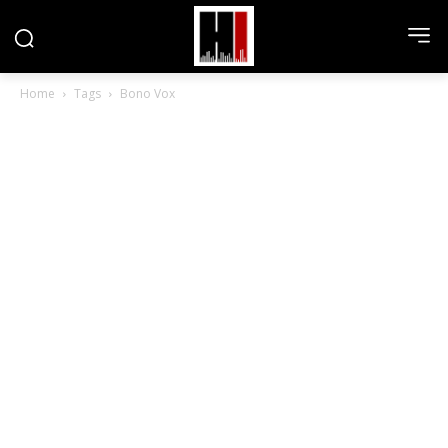
Home
Tags
Bono Vox