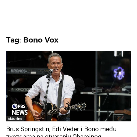
Tag: Bono Vox
Aktuelno
Brus Springstin, Edi Veder i Bono među
zvezdama na otvaranju Obaminog