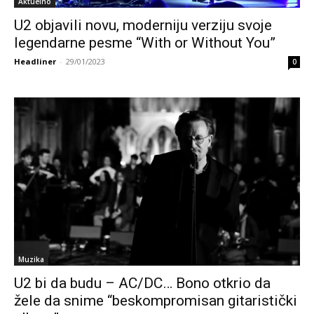
Aktuelno
U2 objavili novu, moderniju verziju svoje
legendarne pesme “With or Without You”
Headliner
-
29/01/2023
0
Muzika
U2 bi da budu – AC/DC… Bono otkrio da
žele da snime “beskompromisan gitaristički