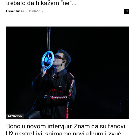
trebalo da ti kažem “ne”…
Headliner
-
15/06/2026
0
Aktuelno
Bono u novom intervjuu: Znam da su fanovi
U2 nestrpljivi, snimamo novi album i zvuči