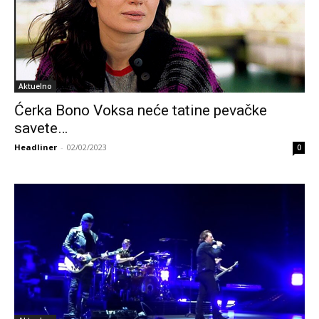
Aktuelno
Ćerka Bono Voksa neće tatine pevačke
savete…
Headliner
-
02/02/2023
0