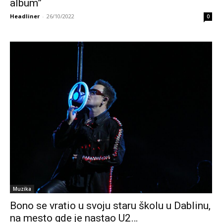
album”
Headliner
-
26/10/2022
0
Muzika
Bono se vratio u svoju staru školu u Dablinu,
na mesto gde je nastao U2…