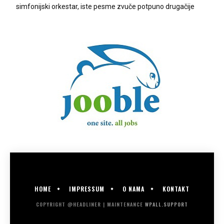
simfonijski orkestar, iste pesme zvuče potpuno drugačije
HOME
IMPRESSUM
O NAMA
KONTAKT
COPYRIGHT @HEADLINER | MAINTENANCE
WPALL.SUPPORT