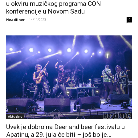
u okviru muzičkog programa CON
konferencije u Novom Sadu
Headliner
-
14/11/2023
0
Aktuelno
Uvek je dobro na Deer and beer festivalu u
Apatinu, a 29. jula će biti – još bolje…