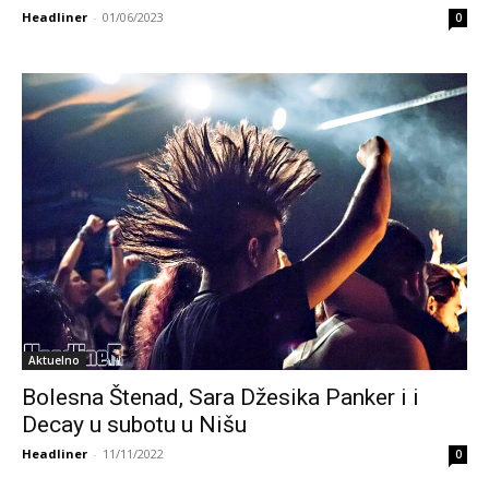
Headliner
-
01/06/2023
0
Aktuelno
Bolesna Štenad, Sara Džesika Panker i i
Decay u subotu u Nišu
Headliner
-
11/11/2022
0