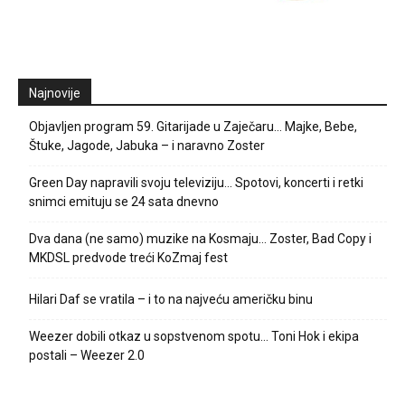
Najnovije
Objavljen program 59. Gitarijade u Zaječaru… Majke, Bebe,
Štuke, Jagode, Jabuka – i naravno Zoster
Green Day napravili svoju televiziju… Spotovi, koncerti i retki
snimci emituju se 24 sata dnevno
Dva dana (ne samo) muzike na Kosmaju… Zoster, Bad Copy i
MKDSL predvode treći KoZmaj fest
Hilari Daf se vratila – i to na najveću američku binu
Weezer dobili otkaz u sopstvenom spotu… Toni Hok i ekipa
postali – Weezer 2.0