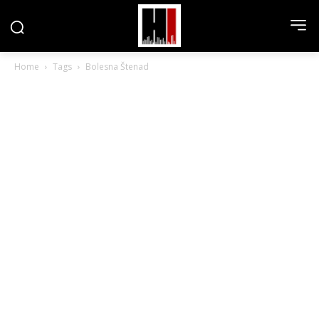
Home
Tags
Bolesna Štenad