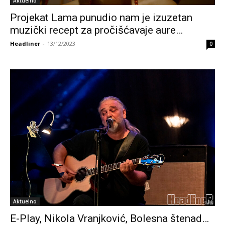
Aktuelno
Projekat Lama punudio nam je izuzetan
muzički recept za pročišćavaje aure…
Headliner
-
13/12/2023
0
Aktuelno
E-Play, Nikola Vranjković, Bolesna štenad…