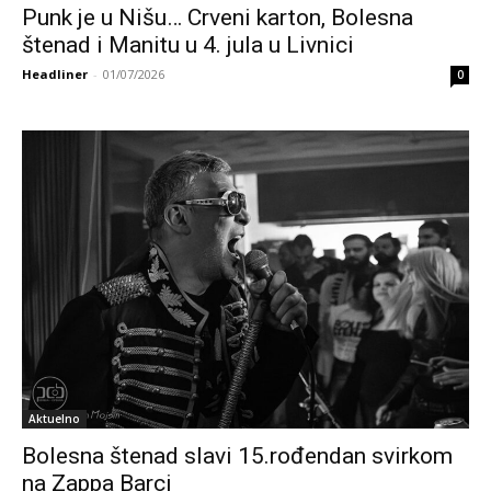
Punk je u Nišu… Crveni karton, Bolesna
štenad i Manitu u 4. jula u Livnici
Headliner
-
01/07/2026
0
Aktuelno
Bolesna štenad slavi 15.rođendan svirkom
na Zappa Barci