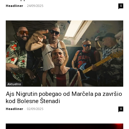
Headliner
-
24/09/2025
0
Aktuelno
Ajs Nigrutin pobegao od Marčela pa završio
kod Bolesne Štenadi
Headliner
-
02/09/2025
0