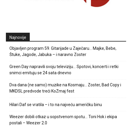
Najnovije
Objavljen program 59. Gitarijade u Zaječaru… Majke, Bebe,
Štuke, Jagode, Jabuka – i naravno Zoster
Green Day napravili svoju televiziju… Spotovi, koncerti i retki
snimci emituju se 24 sata dnevno
Dva dana (ne samo) muzike na Kosmaju… Zoster, Bad Copy i
MKDSL predvode treći KoZmaj fest
Hilari Daf se vratila – i to na najveću američku binu
Weezer dobili otkaz u sopstvenom spotu… Toni Hok i ekipa
postali – Weezer 2.0