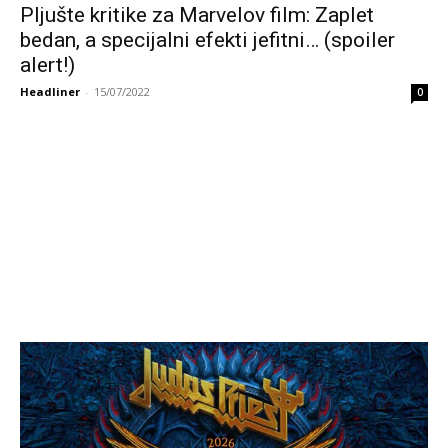
Pljušte kritike za Marvelov film: Zaplet
bedan, a specijalni efekti jefitni… (spoiler
alert!)
Headliner
-
15/07/2022
0