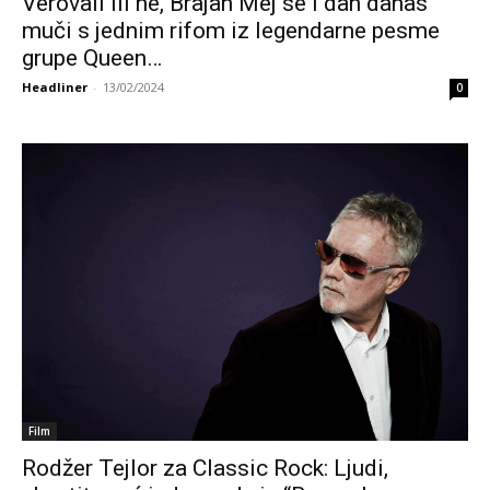
Verovali ili ne, Brajan Mej se i dan danas
muči s jednim rifom iz legendarne pesme
grupe Queen…
Headliner
-
13/02/2024
0
Film
Rodžer Tejlor za Classic Rock: Ljudi,