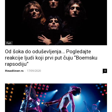
Fun
Od šoka do oduševljenja… Pogledajte
reakcije ljudi koji prvi put čuju “Boemsku
rapsodiju”
Headliner.rs
-
17/09/2020
0