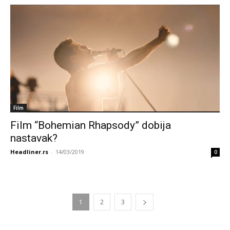
Film
Film “Bohemian Rhapsody” dobija
nastavak?
Headliner.rs
-
14/03/2019
0
1
2
3