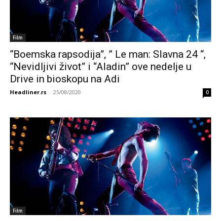
Film
“Boemska rapsodija”, ” Le man: Slavna 24 “,
“Nevidljivi život” i “Aladin” ove nedelje u
Drive in bioskopu na Adi
Headliner.rs
-
25/08/2020
0
Film