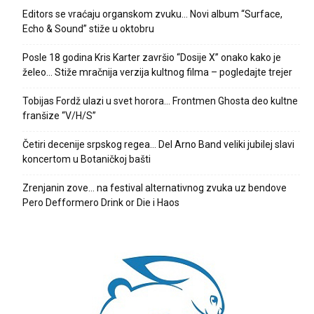
Editors se vraćaju organskom zvuku… Novi album “Surface,
Echo & Sound” stiže u oktobru
Posle 18 godina Kris Karter završio “Dosije X” onako kako je
želeo… Stiže mračnija verzija kultnog filma – pogledajte trejer
Tobijas Fordž ulazi u svet horora… Frontmen Ghosta deo kultne
franšize “V/H/S”
Četiri decenije srpskog regea… Del Arno Band veliki jubilej slavi
koncertom u Botaničkoj bašti
Zrenjanin zove… na festival alternativnog zvuka uz bendove
Pero Defformero Drink or Die i Haos