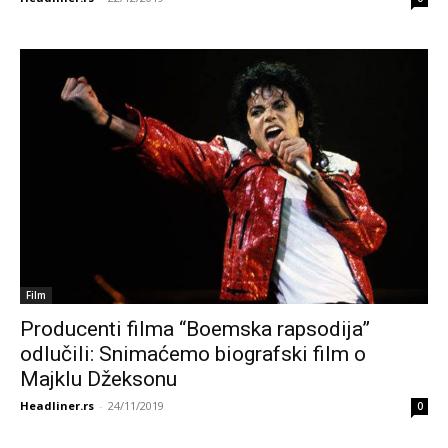
Film
Producenti filma “Boemska rapsodija”
odlučili: Snimaćemo biografski film o
Majklu Džeksonu
Headliner.rs
-
24/11/2019
0