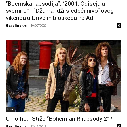
“Boemska rapsodija”, “2001: Odiseja u
svemiru” i “Džumandži sledeći nivo“ ovog
vikenda u Drive in bioskopu na Adi
Headliner.rs
-
10/07/2020
0
Film
O-ho-ho… Stiže “Bohemian Rhapsody 2”?
Headliner.rs
-
22/12/2019
0