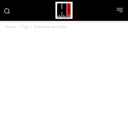
Home
Tags
Boemska rapsodija