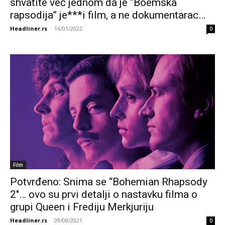
shvatite već jednom da je “Boemska
rapsodija” je***i film, a ne dokumentarac…
Headliner.rs
-
16/01/2022
0
Film
Potvrđeno: Snima se “Bohemian Rhapsody
2″… ovo su prvi detalji o nastavku filma o
grupi Queen i Frediju Merkjuriju
Headliner.rs
-
09/08/2021
0