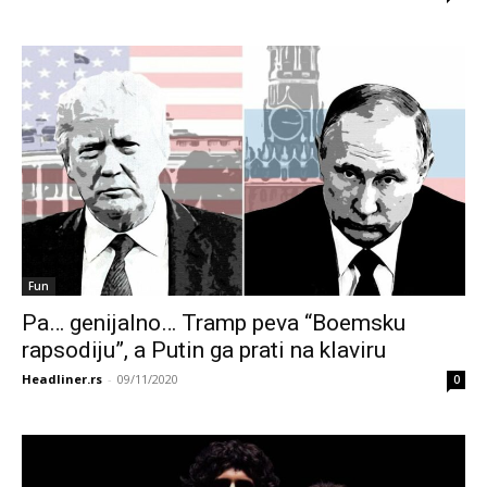
Fun
Pa… genijalno… Tramp peva “Boemsku
rapsodiju”, a Putin ga prati na klaviru
Headliner.rs
-
09/11/2020
0