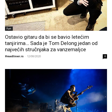
Fun
Ostavio gitaru da bi se bavio letećim
tanjirima… Sada je Tom Delong jedan od
najvećih stručnjaka za vanzemaljce
Headliner.rs
-
12/08/2020
0