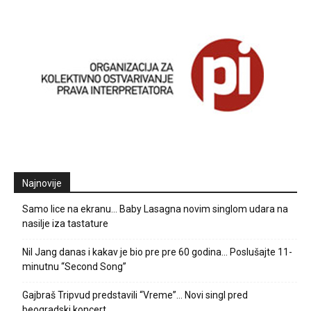
Najnovije
Samo lice na ekranu… Baby Lasagna novim singlom udara na
nasilje iza tastature
Nil Jang danas i kakav je bio pre pre 60 godina… Poslušajte 11-
minutnu “Second Song”
Gajbraš Tripvud predstavili “Vreme”… Novi singl pred
beogradski koncert