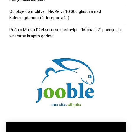
Od oluje do molitve… Nik Kejv i 10.000 glasova nad
Kalemegdanom (fotoreportaža)
Priča o Majklu Džeksonu se nastavlja… “Michael 2” počinje da
se snima krajem godine