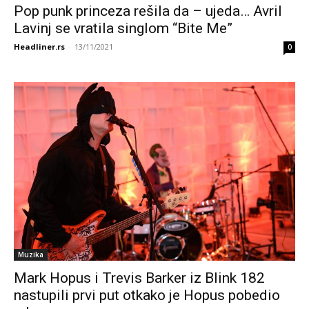
Pop punk princeza rešila da – ujeda… Avril
Lavinj se vratila singlom “Bite Me”
Headliner.rs
-
13/11/2021
0
Muzika
Mark Hopus i Trevis Barker iz Blink 182
nastupili prvi put otkako je Hopus pobedio