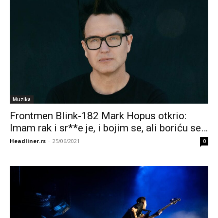
Muzika
Frontmen Blink-182 Mark Hopus otkrio:
Imam rak i sr**e je, i bojim se, ali boriću se…
Headliner.rs
-
25/06/2021
0