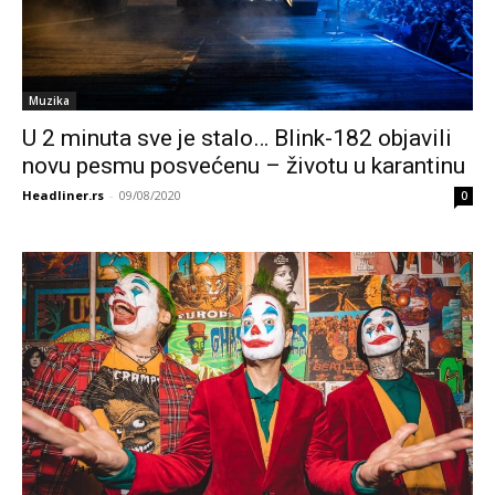
Muzika
U 2 minuta sve je stalo… Blink-182 objavili
novu pesmu posvećenu – životu u karantinu
Headliner.rs
-
09/08/2020
0