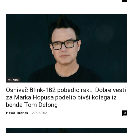
Muzika
Osnivač Blink-182 pobedio rak… Dobre vesti
za Marka Hopusa podelio bivši kolega iz
benda Tom Delong
Headliner.rs
-
27/08/2021
0