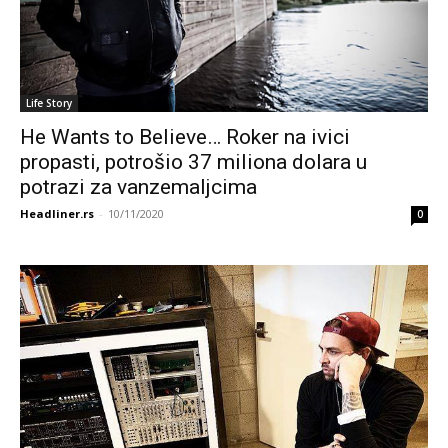
Life Story
He Wants to Believe… Roker na ivici
propasti, potrošio 37 miliona dolara u
potrazi za vanzemaljcima
Headliner.rs
-
10/11/2020
0