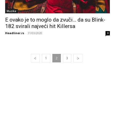
Muzika
E ovako je to moglo da zvuči… da su Blink-
182 svirali najveći hit Killersa
Headliner.rs
-
31/03/2020
0
1
2
3