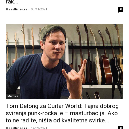
rak…
Headliner.rs
-
03/11/2021
0
Muzika
Tom Delong za Guitar World: Tajna dobrog
sviranja punk-rocka je – masturbacija. Ako
to ne radite, ništa od kvalitetne svirke…
Headliner.rs
-
14/09/2021
0