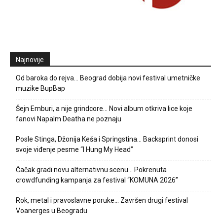
Najnovije
Od baroka do rejva… Beograd dobija novi festival umetničke
muzike BupBap
Šejn Emburi, a nije grindcore… Novi album otkriva lice koje
fanovi Napalm Deatha ne poznaju
Posle Stinga, Džonija Keša i Springstina… Backsprint donosi
svoje viđenje pesme “I Hung My Head”
Čačak gradi novu alternativnu scenu… Pokrenuta
crowdfunding kampanja za festival “KOMUNA 2026”
Rok, metal i pravoslavne poruke… Završen drugi festival
Voanerges u Beogradu