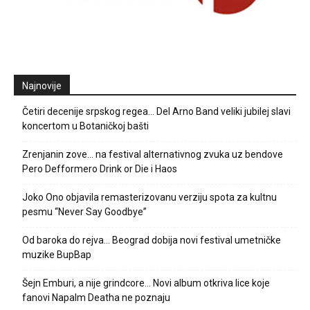
Najnovije
Četiri decenije srpskog regea… Del Arno Band veliki jubilej slavi
koncertom u Botaničkoj bašti
Zrenjanin zove… na festival alternativnog zvuka uz bendove
Pero Defformero Drink or Die i Haos
Joko Ono objavila remasterizovanu verziju spota za kultnu
pesmu “Never Say Goodbye”
Od baroka do rejva… Beograd dobija novi festival umetničke
muzike BupBap
Šejn Emburi, a nije grindcore… Novi album otkriva lice koje
fanovi Napalm Deatha ne poznaju