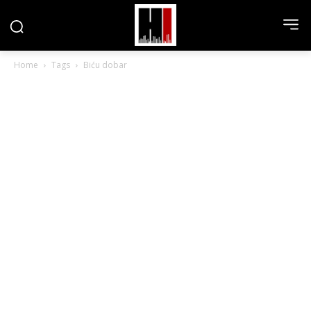
Home
Tags
Biću dobar