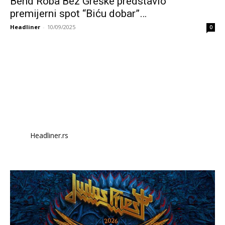
Bend Roba Bez Greške predstavio
premijerni spot “Biću dobar”…
Headliner
-
10/09/2025
0
Headliner.rs