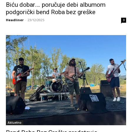
Biću dobar…. poručuje debi albumom
podgorički bend Roba bez greške
Headliner
-
23/12/2025
0
Aktuelno