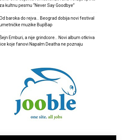
za kultnu pesmu “Never Say Goodbye”
Od baroka do rejva… Beograd dobija novi festival
umetničke muzike BupBap
Šejn Emburi, a nije grindcore… Novi album otkriva
lice koje fanovi Napalm Deatha ne poznaju