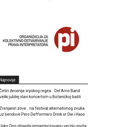
Najnovije
Četiri decenije srpskog regea… Del Arno Band
veliki jubilej slavi koncertom u Botaničkoj bašti
Zrenjanin zove… na festival alternativnog zvuka
uz bendove Pero Defformero Drink or Die i Haos
Joko Ono objavila remasterizovanu verziju spota