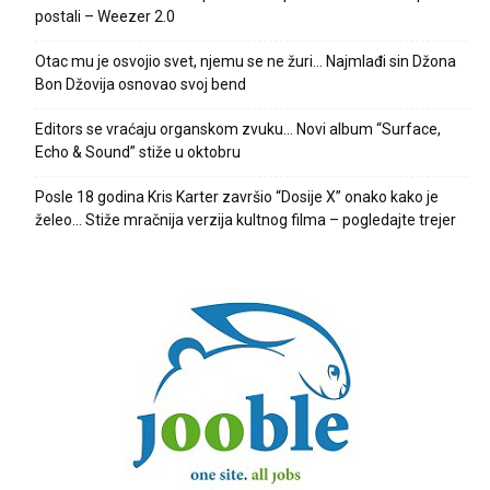
postali – Weezer 2.0
Otac mu je osvojio svet, njemu se ne žuri… Najmlađi sin Džona
Bon Džovija osnovao svoj bend
Editors se vraćaju organskom zvuku… Novi album “Surface,
Echo & Sound” stiže u oktobru
Posle 18 godina Kris Karter završio “Dosije X” onako kako je
želeo… Stiže mračnija verzija kultnog filma – pogledajte trejer