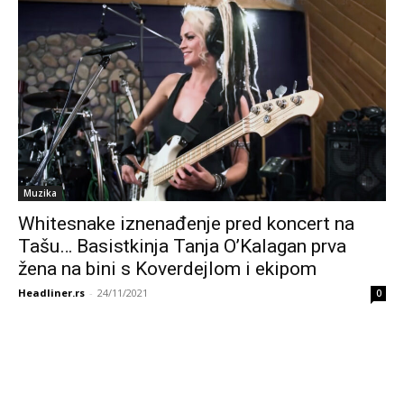
Muzika
Whitesnake iznenađenje pred koncert na
Tašu… Basistkinja Tanja O’Kalagan prva
žena na bini s Koverdejlom i ekipom
Headliner.rs
-
24/11/2021
0