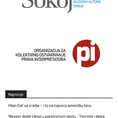
Najnovije
Hilari Daf se vratila – i to na najveću američku binu
Weezer dobili otkaz u sopstvenom spotu… Toni Hok i ekipa