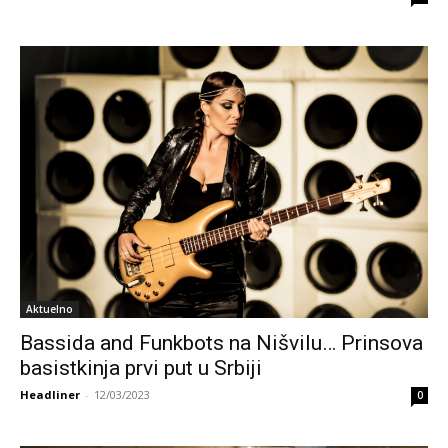
Aktuelno
Bassida and Funkbots na Nišvilu… Prinsova
basistkinja prvi put u Srbiji
Headliner
-
12/03/2023
0