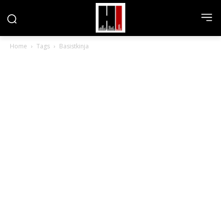
Home
Tags
Basistkinja