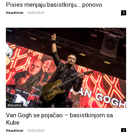
Pixies menjaju basistkinju… ponovo
Headliner
-
06/03/2024
0
Aktuelno
Van Gogh se pojačao – basistkinjom sa
Kube
Headliner
-
02/02/2024
0