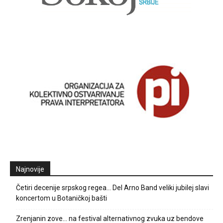
Najnovije
Četiri decenije srpskog regea… Del Arno Band veliki jubilej slavi
koncertom u Botaničkoj bašti
Zrenjanin zove… na festival alternativnog zvuka uz bendove