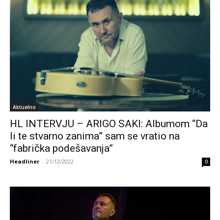
Aktuelno
HL INTERVJU – ARIGO SAKI: Albumom “Da
li te stvarno zanima” sam se vratio na
“fabrička podešavanja”
Headliner
-
21/12/2022
0