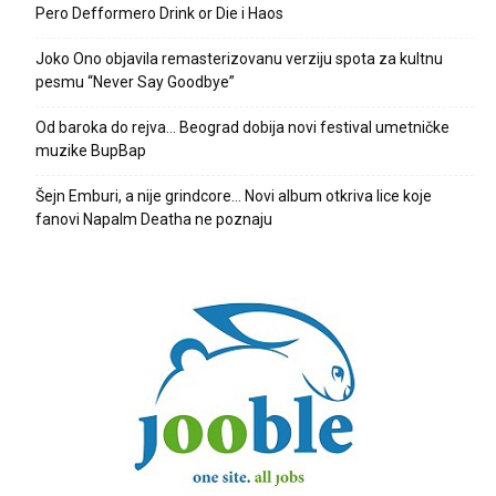
Pero Defformero Drink or Die i Haos
Joko Ono objavila remasterizovanu verziju spota za kultnu
pesmu “Never Say Goodbye”
Od baroka do rejva… Beograd dobija novi festival umetničke
muzike BupBap
Šejn Emburi, a nije grindcore… Novi album otkriva lice koje
fanovi Napalm Deatha ne poznaju