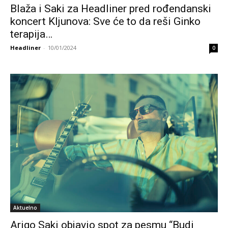
Blaža i Saki za Headliner pred rođendanski
koncert Kljunova: Sve će to da reši Ginko
terapija…
Headliner
-
10/01/2024
0
Aktuelno
Arigo Saki objavio spot za pesmu “Budi