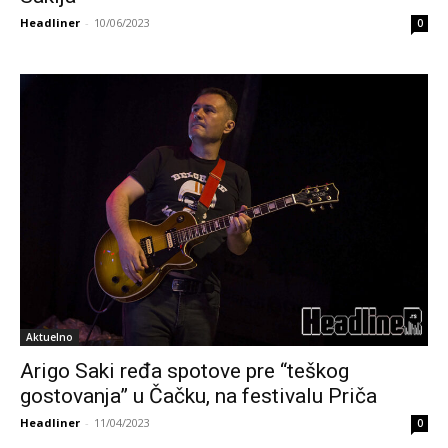
Headliner
-
10/06/2023
0
Aktuelno
Arigo Saki ređa spotove pre “teškog
gostovanja” u Čačku, na festivalu Priča
Headliner
-
11/04/2023
0