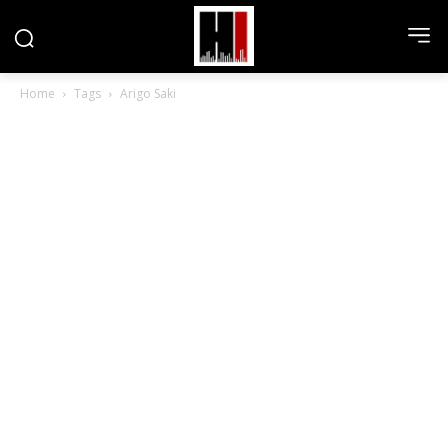
Home
Tags
Arigo Saki