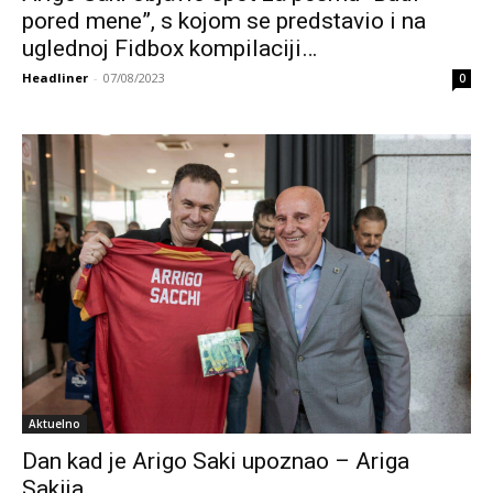
pored mene”, s kojom se predstavio i na
uglednoj Fidbox kompilaciji…
Headliner
-
07/08/2023
0
Aktuelno
Dan kad je Arigo Saki upoznao – Ariga
Sakija