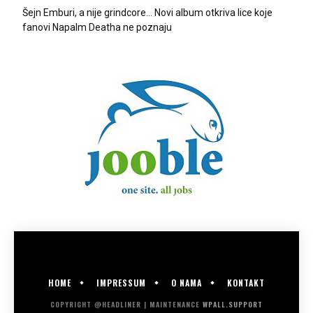
Šejn Emburi, a nije grindcore… Novi album otkriva lice koje
fanovi Napalm Deatha ne poznaju
HOME
IMPRESSUM
O NAMA
KONTAKT
COPYRIGHT @HEADLINER | MAINTENANCE
WPALL.SUPPORT