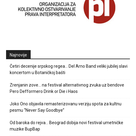
Najnovije
Četiri decenije srpskog regea… Del Arno Band veliki jubilej slavi
koncertom u Botaničkoj bašti
Zrenjanin zove… na festival alternativnog zvuka uz bendove
Pero Defformero Drink or Die i Haos
Joko Ono objavila remasterizovanu verziju spota za kultnu
pesmu “Never Say Goodbye”
Od baroka do rejva… Beograd dobija novi festival umetničke
muzike BupBap