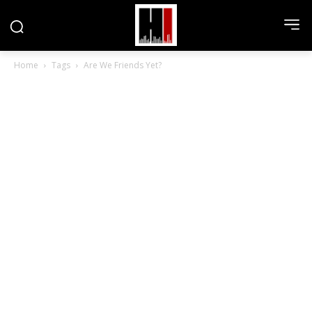
Home
Tags
Are We Friends Yet?