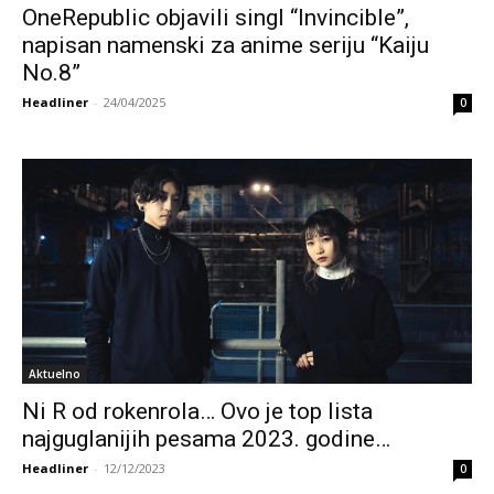
OneRepublic objavili singl “Invincible”,
napisan namenski za anime seriju “Kaiju
No.8”
Headliner
-
24/04/2025
0
Aktuelno
Ni R od rokenrola… Ovo je top lista
najguglanijih pesama 2023. godine…
Headliner
-
12/12/2023
0