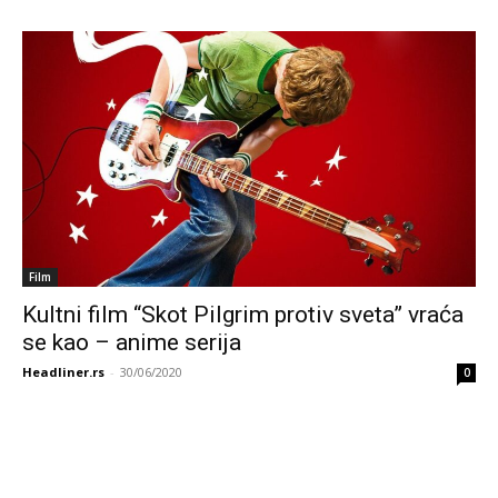
Film
Kultni film “Skot Pilgrim protiv sveta” vraća
se kao – anime serija
Headliner.rs
-
30/06/2020
0