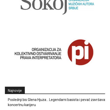
Najnovije
Poslednji bis Glena Hjuza… Legendarni basista i pevač završava
koncertnu karijeru