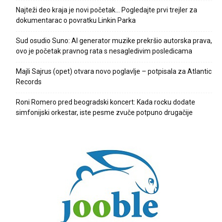
Najteži deo kraja je novi početak… Pogledajte prvi trejler za
dokumentarac o povratku Linkin Parka
Sud osudio Suno: AI generator muzike prekršio autorska prava,
ovo je početak pravnog rata s nesagledivim posledicama
Majli Sajrus (opet) otvara novo poglavlje – potpisala za Atlantic
Records
Roni Romero pred beogradski koncert: Kada rocku dodate
simfonijski orkestar, iste pesme zvuče potpuno drugačije