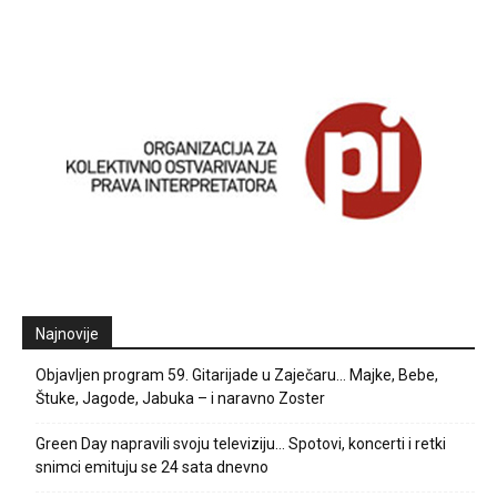
Najnovije
Objavljen program 59. Gitarijade u Zaječaru… Majke, Bebe,
Štuke, Jagode, Jabuka – i naravno Zoster
Green Day napravili svoju televiziju… Spotovi, koncerti i retki
snimci emituju se 24 sata dnevno