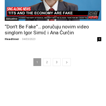
Aktuelno
“Don’t Be Fake”… poručuju novim video
singlom Igor Simić i Ana Ćurčin
Headliner
-
04/03/2023
0
1
2
3