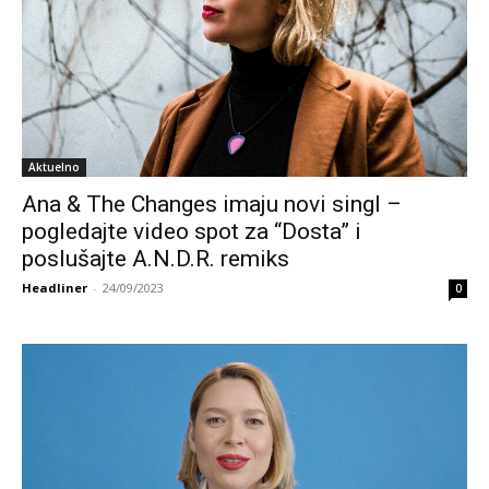
Aktuelno
Ana & The Changes imaju novi singl –
pogledajte video spot za “Dosta” i
poslušajte A.N.D.R. remiks
Headliner
-
24/09/2023
0