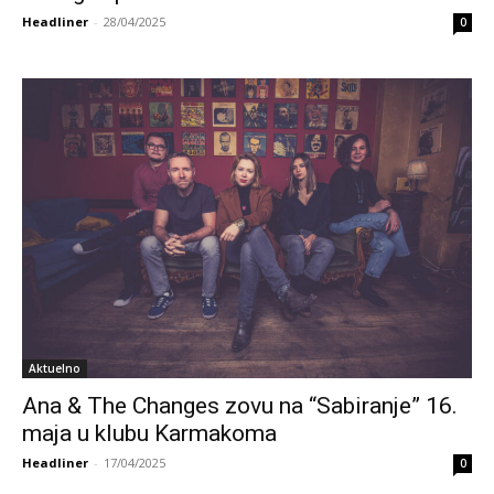
Headliner
-
28/04/2025
0
Aktuelno
Ana & The Changes zovu na “Sabiranje” 16.
maja u klubu Karmakoma
Headliner
-
17/04/2025
0