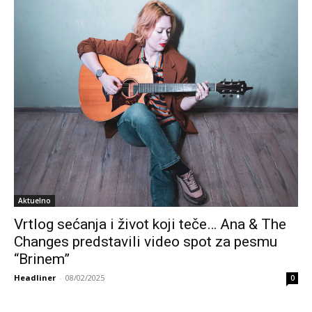
Aktuelno
Vrtlog sećanja i život koji teče… Ana & The
Changes predstavili video spot za pesmu
“Brinem”
Headliner
-
08/02/2025
0