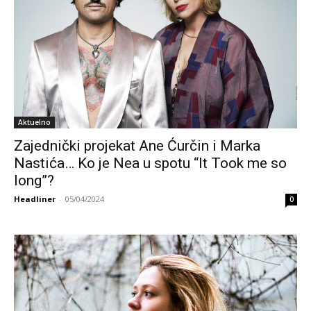
Aktuelno
Zajednički projekat Ane Ćurčin i Marka
Nastića… Ko je Nea u spotu “It Took me so
long”?
Headliner
-
05/04/2024
0