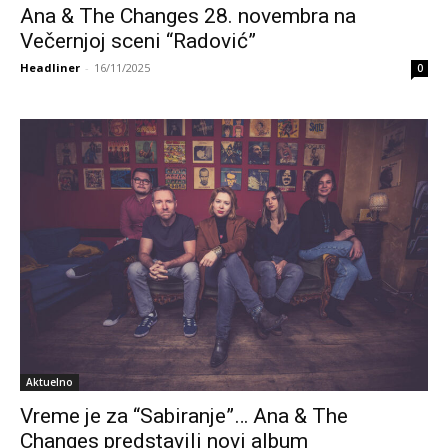
Ana & The Changes 28. novembra na
Večernjoj sceni “Radović”
Headliner
-
16/11/2025
0
Aktuelno
Vreme je za “Sabiranje”… Ana & The
Changes predstavili novi album