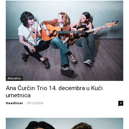
Aktuelno
Ana Ćurčin Trio 14. decembra u Kući
umetnica
Headliner
-
09/12/2024
0