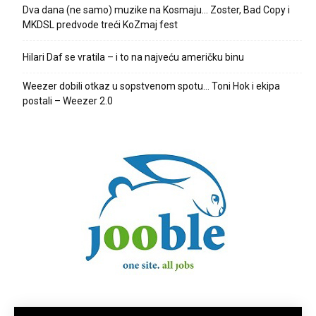
Dva dana (ne samo) muzike na Kosmaju… Zoster, Bad Copy i
MKDSL predvode treći KoZmaj fest
Hilari Daf se vratila – i to na najveću američku binu
Weezer dobili otkaz u sopstvenom spotu… Toni Hok i ekipa
postali – Weezer 2.0