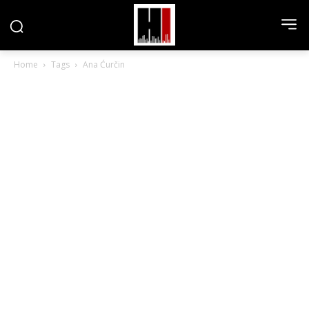
Home
Tags
Ana Ćurčin