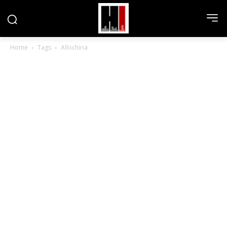
Home
Tags
Allochiria