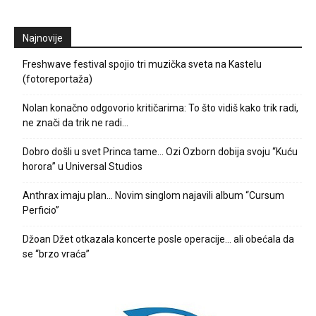
Najnovije
Freshwave festival spojio tri muzička sveta na Kastelu
(fotoreportaža)
Nolan konačno odgovorio kritičarima: To što vidiš kako trik radi,
ne znači da trik ne radi…
Dobro došli u svet Princa tame… Ozi Ozborn dobija svoju “Kuću
horora” u Universal Studios
Anthrax imaju plan… Novim singlom najavili album “Cursum
Perficio”
Džoan Džet otkazala koncerte posle operacije… ali obećala da
se “brzo vraća”