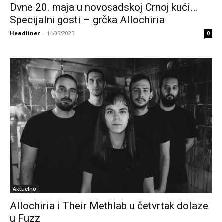
Dvne 20. maja u novosadskoj Crnoj kući…
Specijalni gosti – grčka Allochiria
Headliner
-
14/05/2025
0
Aktuelno
Allochiria i Their Methlab u četvrtak dolaze
u Fuzz