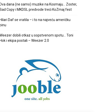
Dva dana (ne samo) muzike na Kosmaju… Zoster,
Bad Copy i MKDSL predvode treći KoZmaj fest
Hilari Daf se vratila – i to na najveću američku
binu
Weezer dobili otkaz u sopstvenom spotu… Toni
Hok i ekipa postali – Weezer 2.0