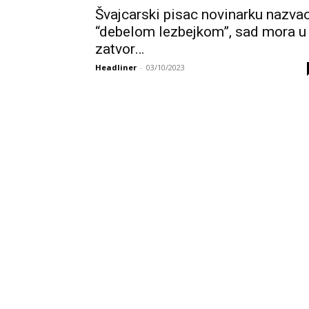
Švajcarski pisac novinarku nazva
“debelom lezbejkom”, sad mora u
zatvor…
Headliner
-
03/10/2023