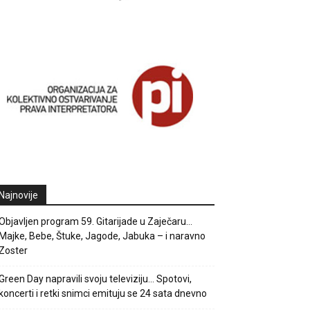
Najnovije
Objavljen program 59. Gitarijade u Zaječaru…
Majke, Bebe, Štuke, Jagode, Jabuka – i naravno
Zoster
Green Day napravili svoju televiziju… Spotovi,
koncerti i retki snimci emituju se 24 sata dnevno