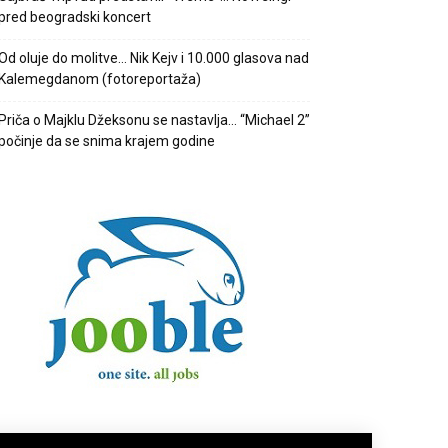
pred beogradski koncert
Od oluje do molitve… Nik Kejv i 10.000 glasova nad
Kalemegdanom (fotoreportaža)
Priča o Majklu Džeksonu se nastavlja… “Michael 2”
počinje da se snima krajem godine