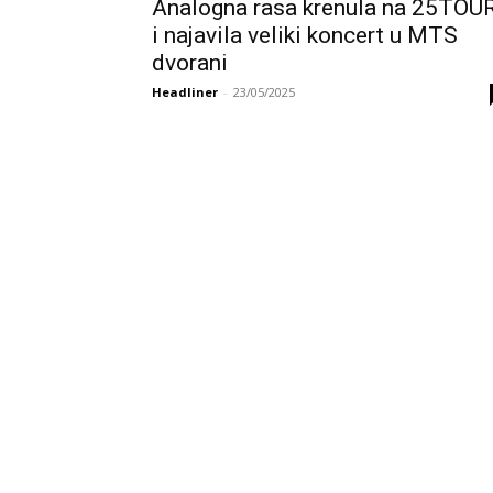
Analogna rasa krenula na 25TOUR
i najavila veliki koncert u MTS
dvorani
Headliner
-
23/05/2025