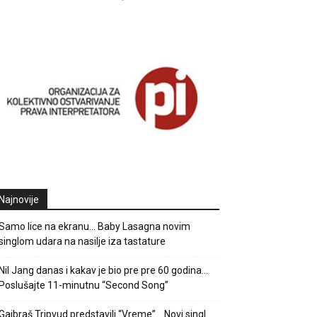
Najnovije
Samo lice na ekranu… Baby Lasagna novim
singlom udara na nasilje iza tastature
Nil Jang danas i kakav je bio pre pre 60 godina…
Poslušajte 11-minutnu “Second Song”
Gajbraš Tripvud predstavili “Vreme”… Novi singl