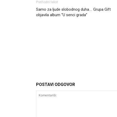
Prethodni tekst
Samo za ljude slobodnog duha…. Grupa Gift
objavila album “U senci grada”
Headliner.rs
http://Headliner.rs
POSTAVI ODGOVOR