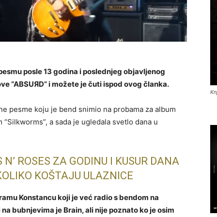
 pesmu posle 13 godina i poslednjeg objavljenog
e “ABSUЯD” i možete je čuti ispod ovog članka.
Kn
ljene pesme koju je bend snimio na probama za album
“Silkworms”, a sada je ugledala svetlo dana u
S N’ ROSES ZA GODINU I KUSUR DANA
 KOLIKO KOŠTAJU ULAZNICE
ramu Konstancu koji je već radio s bendom na
a bubnjevima je Brain, ali nije poznato ko je osim