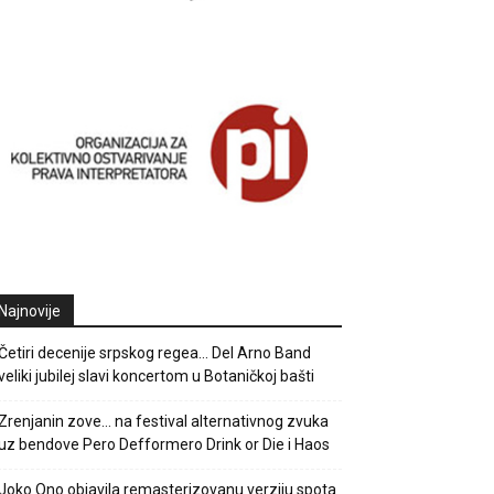
Najnovije
Četiri decenije srpskog regea… Del Arno Band
veliki jubilej slavi koncertom u Botaničkoj bašti
Zrenjanin zove… na festival alternativnog zvuka
uz bendove Pero Defformero Drink or Die i Haos
Joko Ono objavila remasterizovanu verziju spota