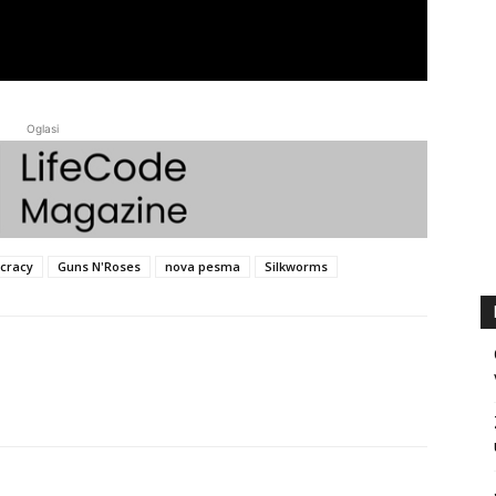
Oglasi
cracy
Guns N'Roses
nova pesma
Silkworms