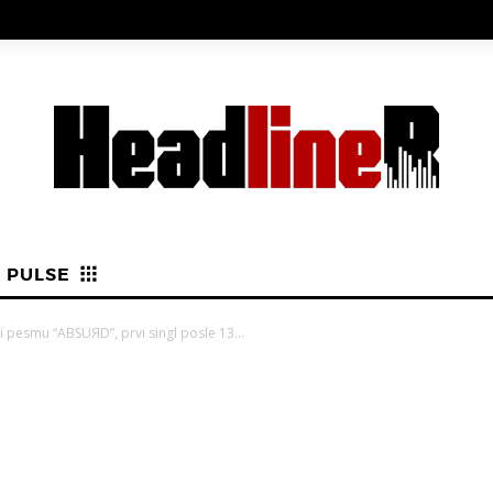
PULSE
i pesmu “ABSUЯD”, prvi singl posle 13...