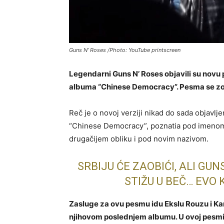
Guns N’ Roses /Photo: YouTube printscreen
Legendarni Guns N’ Roses objavili su novu
albuma “Chinese Democracy”. Pesma se zov
Reč je o novoj verziji nikad do sada objav
“Chinese Democracy”, poznatia pod imenom 
drugačijem obliku i pod novim nazivom.
SRBIJU ĆE ZAOBIĆI, ALI GUN
STIŽU U BEČ… EVO
Zasluge za ovu pesmu idu Ekslu Rouzu i Ka
njihovom poslednjem albumu. U ovoj pesmi n