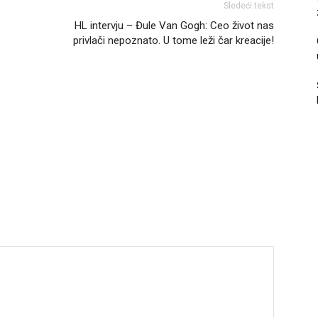
Sledeći tekst
HL intervju – Đule Van Gogh: Ceo život nas
privlači nepoznato. U tome leži čar kreacije!