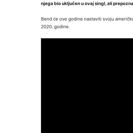
njega bio uključen u ovaj singl, ali prepozna
Bend će ove godine nastaviti svoju američk
2020. godine.