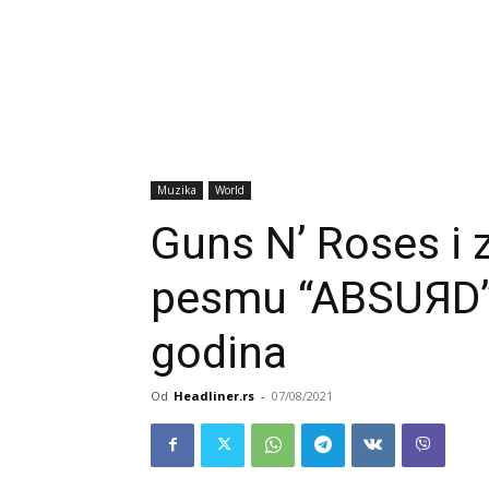
Muzika
World
Guns N’ Roses i z
pesmu “ABSUЯD”, 
godina
Od
Headliner.rs
-
07/08/2021