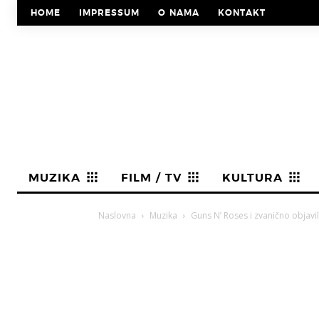
HOME
IMPRESSUM
O NAMA
KONTAKT
MUZIKA
FILM / TV
KULTURA
Naslovna
Muzika
Guns N’ Roses i zvanično objavil