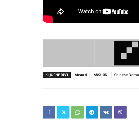
KLJUČNE REČI
Absurd
ABSUЯD
Chinese Demo