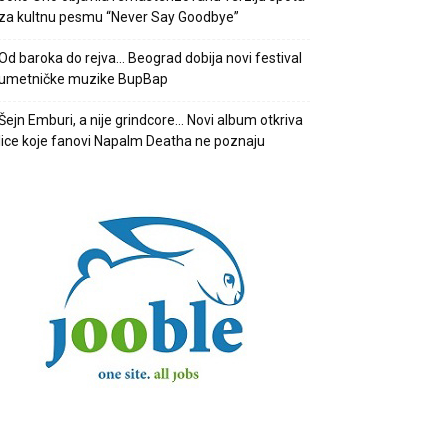
za kultnu pesmu “Never Say Goodbye”
Od baroka do rejva… Beograd dobija novi festival
umetničke muzike BupBap
Šejn Emburi, a nije grindcore… Novi album otkriva
lice koje fanovi Napalm Deatha ne poznaju