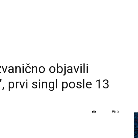
vanično objavili
prvi singl posle 13
0