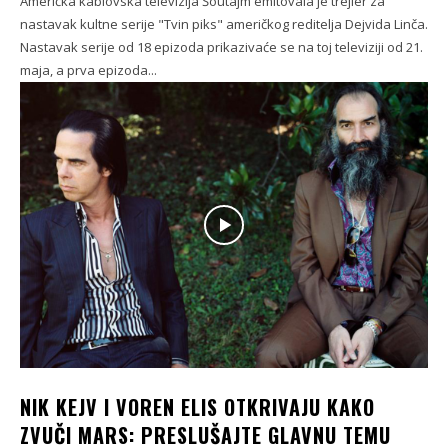
Američka kablovska televizija Šoutajm emitovala je trejler za
nastavak kultne serije "Tvin piks" američkog reditelja Dejvida Linča.
Nastavak serije od 18 epizoda prikazivaće se na toj televiziji od 21.
maja, a prva epizoda...
NIK KEJV I VOREN ELIS OTKRIVAJU KAKO
ZVUČI MARS: PRESLUŠAJTE GLAVNU TEMU