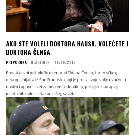
AKO STE VOLELI DOKTORA HAUSA, VOLEĆETE I
DOKTORA ČENSA
PREPORUKA
HEADLINER
-
18/10/2016
Provokativni psihološki triler prati Eldona Čensa, forenzičkog
neuropsihijatra iz San Franciska koji je protiv svoje volje uvučen u
nasilni i opasni svet zamenjenih identiteta, policijske korupcije i
mentalnih bolesti. Nakon lošeg saveta...