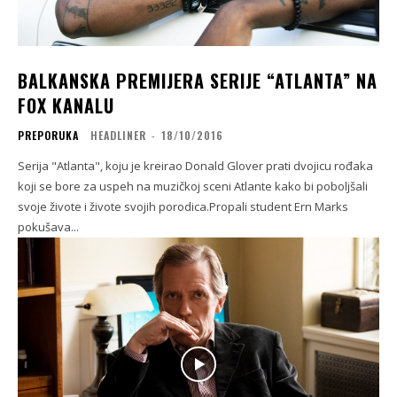
BALKANSKA PREMIJERA SERIJE “ATLANTA” NA
FOX KANALU
PREPORUKA
HEADLINER
-
18/10/2016
Serija "Atlanta", koju je kreirao Donald Glover prati dvojicu rođaka
koji se bore za uspeh na muzičkoj sceni Atlante kako bi poboljšali
svoje živote i živote svojih porodica.Propali student Ern Marks
pokušava...