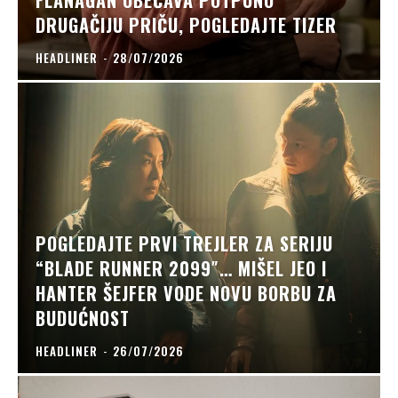
FLANAGAN OBEĆAVA POTPUNO
DRUGAČIJU PRIČU, POGLEDAJTE TIZER
HEADLINER
-
28/07/2026
POGLEDAJTE PRVI TREJLER ZA SERIJU
“BLADE RUNNER 2099″… MIŠEL JEO I
HANTER ŠEJFER VODE NOVU BORBU ZA
BUDUĆNOST
HEADLINER
-
26/07/2026