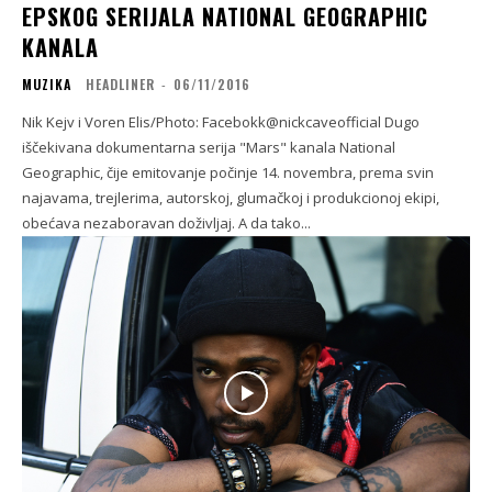
EPSKOG SERIJALA NATIONAL GEOGRAPHIC
KANALA
MUZIKA
HEADLINER
-
06/11/2016
Nik Kejv i Voren Elis/Photo: Facebokk@nickcaveofficial Dugo
iščekivana dokumentarna serija "Mars" kanala National
Geographic, čije emitovanje počinje 14. novembra, prema svin
najavama, trejlerima, autorskoj, glumačkoj i produkcionoj ekipi,
obećava nezaboravan doživljaj. A da tako...