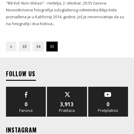
"Bili Kid: Novi dokazi" - nedelja, 2. oktobar, 20.55 časova.
Novootkrivena fotografija ozloglašenog odmetnika Bilija Kida
pronađena je u Kaliforniji 2014. godine. Još je neverovatnije da su
na fotografiji i dva Kidova...
33
34
35
FOLLOW US
0
3,913
0
Fanova
Pratilaca
Pretplatnici
INSTAGRAM