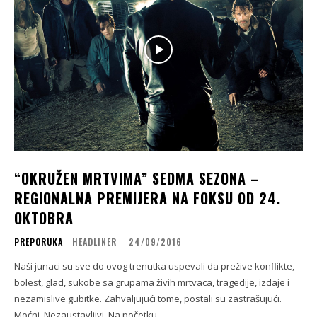
“OKRUŽEN MRTVIMA” SEDMA SEZONA –
REGIONALNA PREMIJERA NA FOKSU OD 24.
OKTOBRA
PREPORUKA
HEADLINER
-
24/09/2016
Naši junaci su sve do ovog trenutka uspevali da prežive konflikte,
bolest, glad, sukobe sa grupama živih mrtvaca, tragedije, izdaje i
nezamislive gubitke. Zahvaljujući tome, postali su zastrašujući.
Moćni. Nezaustavljivi. Na početku...